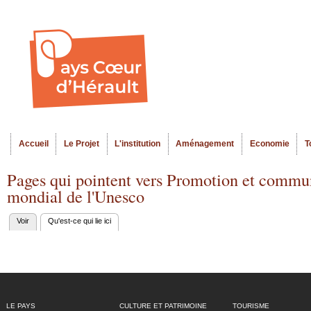
Al
Menu seco
co
pr
Accueil
Le Projet
L'institution
Aménagement
Economie
T
Menu principal
Pages qui pointent vers Promotion et commun
mondial de l'Unesco
Voir
Qu'est-ce qui lie ici
(onglet actif)
Onglets
principaux
LE PAYS
CULTURE ET PATRIMOINE
TOURISME