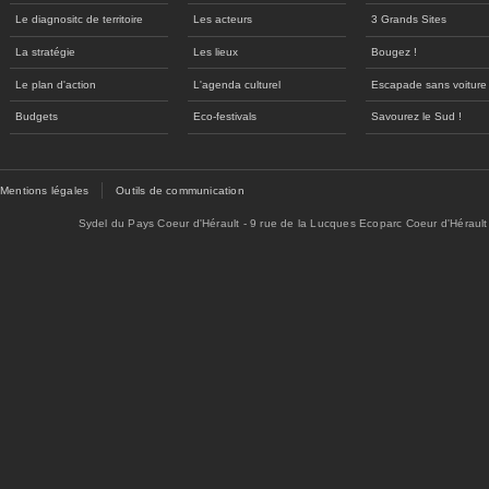
Le diagnositc de territoire
Les acteurs
3 Grands Sites
La stratégie
Les lieux
Bougez !
Le plan d'action
L'agenda culturel
Escapade sans voiture
Budgets
Eco-festivals
Savourez le Sud !
Mentions légales
Outils de communication
Sydel du Pays Coeur d'Hérault - 9 rue de la Lucques Ecoparc Coeur d'Hérault