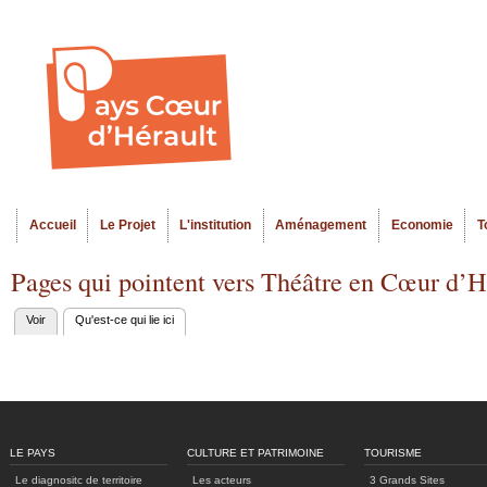
Al
Menu seco
co
pr
Accueil
Le Projet
L'institution
Aménagement
Economie
T
Menu principal
Pages qui pointent vers Théâtre en Cœur d’H
Voir
Qu'est-ce qui lie ici
(onglet actif)
Onglets
principaux
LE PAYS
CULTURE ET PATRIMOINE
TOURISME
Le diagnositc de territoire
Les acteurs
3 Grands Sites