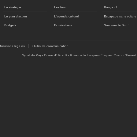
La stratégie
Les lieux
Bougez !
Le plan d'action
L'agenda culturel
Escapade sans voiture
Budgets
Eco-festivals
Savourez le Sud !
Mentions légales
Outils de communication
Sydel du Pays Coeur d'Hérault - 9 rue de la Lucques Ecoparc Coeur d'Hérault