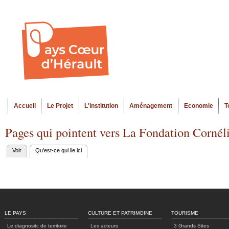
Al
Menu seco
co
pr
Accueil
Le Projet
L'institution
Aménagement
Economie
T
Menu principal
Pages qui pointent vers La Fondation Cornél
Voir
Qu'est-ce qui lie ici
(onglet actif)
Onglets
principaux
LE PAYS
CULTURE ET PATRIMOINE
TOURISME
Le diagnositc de territoire
Les acteurs
3 Grands Sites