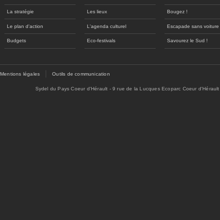
La stratégie
Les lieux
Bougez !
Le plan d'action
L'agenda culturel
Escapade sans voiture
Budgets
Eco-festivals
Savourez le Sud !
Mentions légales
Outils de communication
Sydel du Pays Coeur d'Hérault - 9 rue de la Lucques Ecoparc Coeur d'Hérault