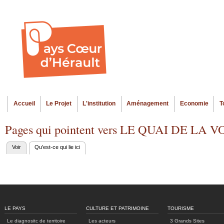
Al
Menu seco
co
pr
Accueil
Le Projet
L'institution
Aménagement
Economie
T
Menu principal
Pages qui pointent vers LE QUAI DE LA V
Voir
Qu'est-ce qui lie ici
(onglet actif)
Onglets
principaux
LE PAYS
CULTURE ET PATRIMOINE
TOURISME
Le diagnositc de territoire
Les acteurs
3 Grands Sites