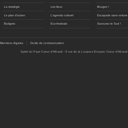
La stratégie
Les lieux
Bougez !
Le plan d'action
L'agenda culturel
Escapade sans voiture
Budgets
Eco-festivals
Savourez le Sud !
Mentions légales
Outils de communication
Sydel du Pays Coeur d'Hérault - 9 rue de la Lucques Ecoparc Coeur d'Hérault