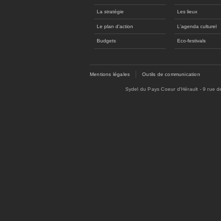
La stratégie
Les lieux
Le plan d'action
L'agenda culturel
Budgets
Eco-festivals
Mentions légales
Outils de communication
Sydel du Pays Coeur d'Hérault - 9 rue 