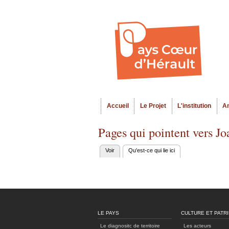
Accueil
Le Projet
L'institution
A
Menu principal
Pages qui pointent vers Jo
Voir
Qu'est-ce qui lie ici
(onglet actif)
Onglets
principaux
LE PAYS
CULTURE ET PATR
Le diagnositc de territoire
Les acteurs