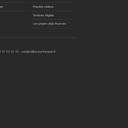
ire
Priorités ciblées
Territoire éligible
Les projets déjà financés
04 67 02 01 01 -
contact@coeur-herault.fr