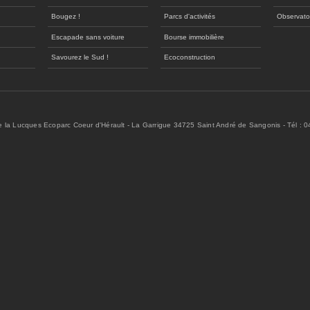
Bougez !
Parcs d'activités
Observato
Escapade sans voiture
Bourse immobilière
Savourez le Sud !
Ecoconstruction
de la Lucques Ecoparc Coeur d'Hérault - La Garrigue 34725 Saint André de Sangonis - Tél : 