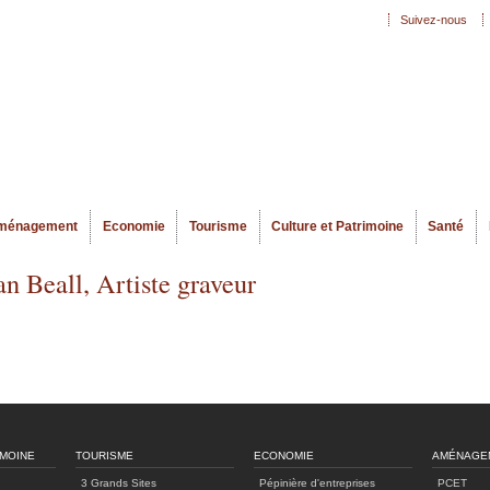
Aller au
Suivez-nous
Menu secondaire
contenu
principal
ménagement
Economie
Tourisme
Culture et Patrimoine
Santé
an Beall, Artiste graveur
IMOINE
TOURISME
ECONOMIE
AMÉNAGE
3 Grands Sites
Pépinière d'entreprises
PCET