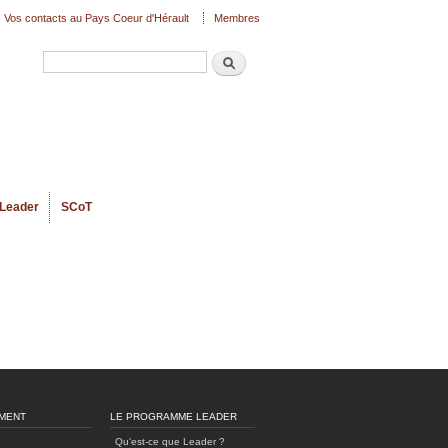
Vos contacts au Pays Coeur d'Hérault
Membres
Recherche
Formulaire de recherche
Leader
SCoT
MENT
LE PROGRAMME LEADER
Qu'est-ce que Leader ?