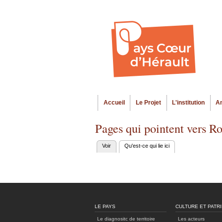
Accueil
Le Projet
L'institution
A
Menu principal
Pages qui pointent vers 
Voir
Qu'est-ce qui lie ici
(onglet actif)
Onglets
principaux
LE PAYS
CULTURE ET PATR
Le diagnositc de territoire
Les acteurs