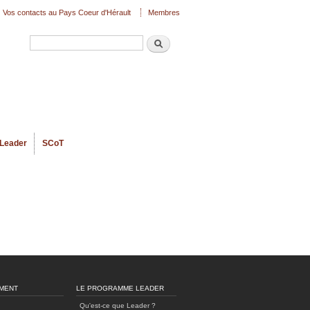
Vos contacts au Pays Coeur d'Hérault
Membres
Recherche
Formulaire de recherche
Leader
SCoT
MENT
LE PROGRAMME LEADER
Qu'est-ce que Leader ?