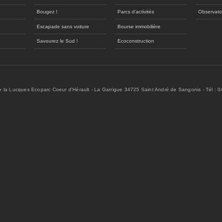
Bougez !
Parcs d'activités
Observato
Escapade sans voiture
Bourse immobilière
Savourez le Sud !
Ecoconstruction
de la Lucques Ecoparc Coeur d'Hérault - La Garrigue 34725 Saint André de Sangonis - Tél : 