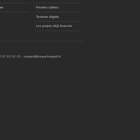
ire
Priorités ciblées
Territoire éligible
Les projets déjà financés
04 67 02 01 01 -
contact@coeur-herault.fr