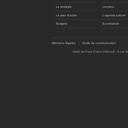
La stratégie
Les lieux
Le plan d'action
L'agenda culturel
Budgets
Eco-festivals
Mentions légales
Outils de communication
Sydel du Pays Coeur d'Hérault - 9 rue 