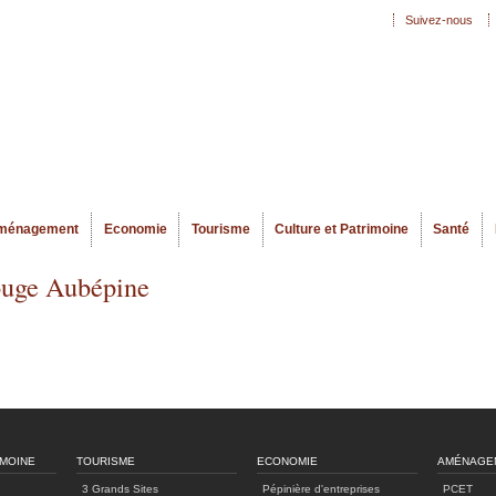
Aller au
Suivez-nous
Menu secondaire
contenu
principal
ménagement
Economie
Tourisme
Culture et Patrimoine
Santé
Rouge Aubépine
IMOINE
TOURISME
ECONOMIE
AMÉNAGE
3 Grands Sites
Pépinière d'entreprises
PCET