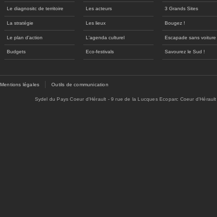
Le diagnositc de territoire
Les acteurs
3 Grands Sites
La stratégie
Les lieux
Bougez !
Le plan d'action
L'agenda culturel
Escapade sans voiture
Budgets
Eco-festivals
Savourez le Sud !
Mentions légales
Outils de communication
Sydel du Pays Coeur d'Hérault - 9 rue de la Lucques Ecoparc Coeur d'Hérault