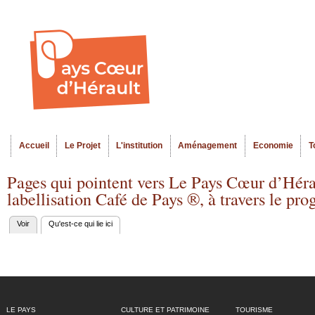
Al
Menu seco
co
pr
Accueil
Le Projet
L'institution
Aménagement
Economie
T
Menu principal
Pages qui pointent vers Le Pays Cœur d’Héra
labellisation Café de Pays ®, à travers le
Voir
Qu'est-ce qui lie ici
(onglet actif)
Onglets
principaux
LE PAYS
CULTURE ET PATRIMOINE
TOURISME