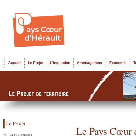
Al
Menu seco
co
pr
Accueil
Le Projet
L'institution
Aménagement
Economie
T
Menu principal
Le Projet
Le Pays Cœur 
La gouvernance