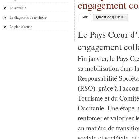
engagement col
La stratégie
Le diagnostic de territoire
Voir
(onglet actif)
Qu'est-ce qui lie ici
Onglets principaux
Le plan d'action
Le Pays Cœur d’
engagement colle
Fin janvier, le Pays C
sa mobilisation dans 
Responsabilité Sociéta
(RSO), grâce à l'acc
Tourisme et du Comité
Occitanie. Une étape m
renforcer et valoriser 
en matière de transiti
sociale et sociétale, e