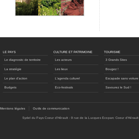
LE PAYS
CULTURE ET PATRIMOINE
TOURISME
Le diagnositc de territoire
Les acteurs
3 Grands Sites
La stratégie
Les lieux
Bougez !
Le plan d'action
L'agenda culturel
Escapade sans voiture
Budgets
Eco-festivals
Savourez le Sud !
Mentions légales
Outils de communication
Sydel du Pays Coeur d'Hérault - 9 rue de la Lucques Ecoparc Coeur d'Hérault