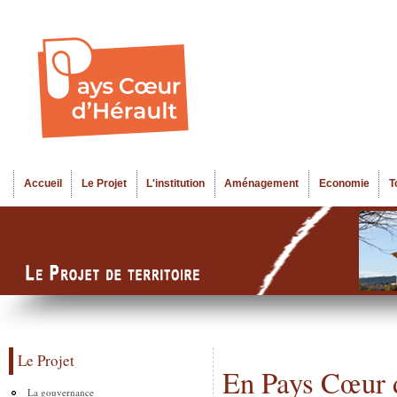
Al
Menu seco
co
pr
Accueil
Le Projet
L'institution
Aménagement
Economie
T
Menu principal
Le Projet
En Pays Cœur d
La gouvernance