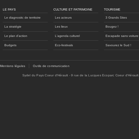
LE PAYS
CULTURE ET PATRIMOINE
TOURISME
Le diagnositc de territoire
Les acteurs
3 Grands Sites
La stratégie
Les lieux
Bougez !
Le plan d'action
L'agenda culturel
Escapade sans voiture
Budgets
Eco-festivals
Savourez le Sud !
Mentions légales
Outils de communication
Sydel du Pays Coeur d'Hérault - 9 rue de la Lucques Ecoparc Coeur d'Hérault