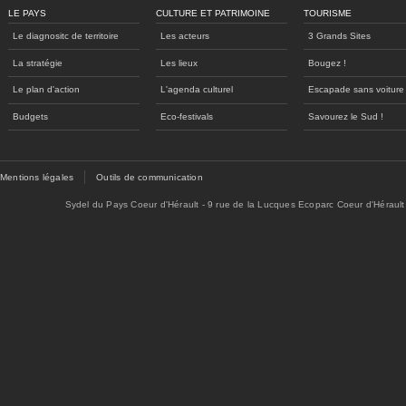
LE PAYS
CULTURE ET PATRIMOINE
TOURISME
Le diagnositc de territoire
Les acteurs
3 Grands Sites
La stratégie
Les lieux
Bougez !
Le plan d'action
L'agenda culturel
Escapade sans voiture
Budgets
Eco-festivals
Savourez le Sud !
Mentions légales
Outils de communication
Sydel du Pays Coeur d'Hérault - 9 rue de la Lucques Ecoparc Coeur d'Hérault