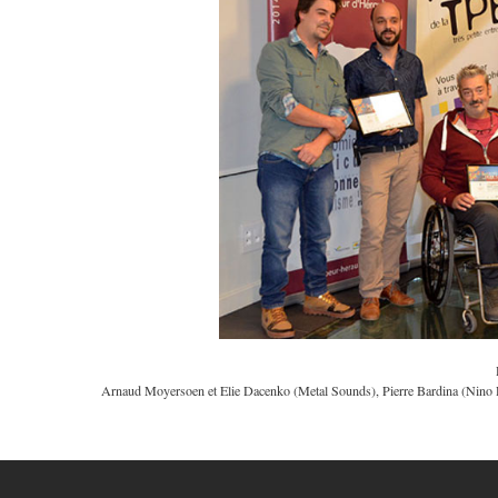
Arnaud Moyersoen et Elie Dacenko (Metal Sounds), Pierre Bardina (Nino Ro