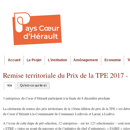
Al
Menu seco
co
pr
Accueil
Le Projet
L'institution
Aménagement
Economie
T
Menu principal
Remise territoriale du Prix de la TPE 2017 -
Voir
(onglet actif)
Qu'est-ce qui lie ici
Onglets
principaux
3 entreprises du Cœur d’Hérault participent à la finale du 8 décembre prochain
La cérémonie de remise des prix territoriaux de la 15ème édition du prix de la TPE s’est dérou
du Cœur d’Hérault à la Communauté de Communes Lodèvois et Larzac à Lodève.
A l’issue de cette étape de pré-sélection, 12 entreprises - sur les 123 sélectionnées – sont no
« ETRE » (mise en avant du parcours et de l’initiative du chef d’entreprise), « FAIRE » (réc