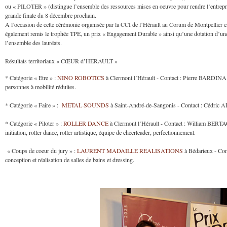
ou « PILOTER » (distingue l’ensemble des ressources mises en oeuvre pour rendre l’entrepris
grande finale du 8 décembre prochain.
A l’occasion de cette cérémonie organisée par la CCI de l’Hérault au Corum de Montpellier en 
également remis le trophée TPE, un prix « Engagement Durable » ainsi qu’une dotation d’une
l’ensemble des lauréats.
Résultats territoriaux « CŒUR d’HERAULT »
* Catégorie « Etre » :
NINO ROBOTICS
à Clermont l’Hérault - Contact : Pierre BARDINA - A
personnes à mobilité réduites.
* Catégorie « Faire » :
METAL SOUNDS
à Saint-André-de-Sangonis - Contact : Cédric AIM
* Catégorie « Piloter » :
ROLLER DANCE
à Clermont l’Hérault - Contact : William BERTACH
initiation, roller dance, roller artistique, équipe de cheerleader, perfectionnement.
« Coups de coeur du jury » :
LAURENT MADAILLE REALISATIONS
à Bédarieux - Cont
conception et réalisation de salles de bains et dressing.