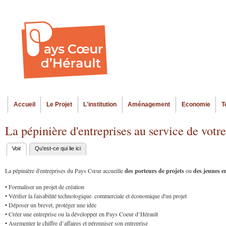
Al
Menu seco
co
pr
Accueil
Le Projet
L'institution
Aménagement
Economie
T
Menu principal
La pépinière d'entreprises au service de votr
Voir
(onglet actif)
Qu'est-ce qui lie ici
Onglets
principaux
des porteurs de projets
des jeunes e
La pépinière d'entreprises du Pays Cœur accueille
ou
• Formaliser un projet de création
• Vérifier la faisabilité technologique. commerciale et économique d'un projet
• Déposer un brevet, protéger une idée
• Créer une entreprise ou la développer en Pays Coeur d’Hérault
• Augmenter le chiffre d’affaires et pérenniser son entreprise