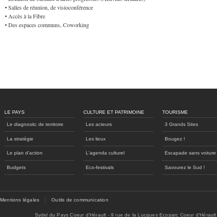
• Salles de réunion, de visioconférence
• Accès à la Fibre
• Des espaces communs, Coworking
LE PAYS
CULTURE ET PATRIMOINE
TOURISME
Le diagnositc de territoire
Les acteurs
3 Grands Sites
La stratégie
Les lieux
Bougez !
Le plan d'action
L'agenda culturel
Escapade sans voiture
Budgets
Eco-festivals
Savourez le Sud !
Mentions légales
Outils de communication
Sydel du Pays Coeur d'Hérault - 9 rue de la Lucques Ecoparc Coeur d'Hérault