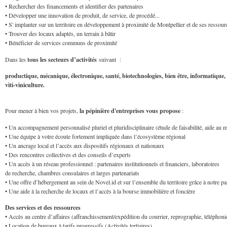
• Rechercher des financements et identifier des partenaires
• Développer une innovation de produit, de service, de procédé...
• S' implanter sur un territoire en développement à proximité de Montpellier et de ses ressour
• Trouver des locaux adaptés, un terrain à bâtir
• Bénéficier de services communs de proximité
tous les secteurs d’activités
Dans les
suivant :
productique, mécanique, électronique, santé, biotechnologies, bien être, informatique,
viti-viniculture.
la pépinière d'entreprises vous propose
Pour mener à bien vos projets,
:
• Un accompagnement personnalisé pluriel et pluridisciplinaire (étude de faisabilité, aide a
• Une équipe à votre écoute fortement impliquée dans l’écosystème régional
• Un ancrage local et l’accès aux dispositifs régionaux et nationaux
• Des rencontres collectives et des conseils d’experts
• Un accès à un réseau professionnel : partenaires institutionnels et financiers, laboratoires
de recherche, chambres consulaires et larges partenariats
• Une offre d’hébergement au sein de Novel.id et sur l’ensemble du territoire grâce à notr
• Une aide à la recherche de locaux et l’accès à la bourse immobilière et foncière
Des services et des ressources
• Accès au centre d’affaires (affranchissement/expédition du courrier, reprographie, téléphon
• Location de bureaux à tarifs progressifs (Activités tertiaires)