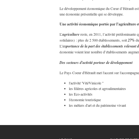
Le développement économique du Cœur d’Hérault est a
une économie présentielle qui se développe.
Une activité économique portée par l’agriculture et
L’
agriculture
reste, en 2011, l’activité prédominante 
solidaires) : plus de 2 500 établissements, soit
27%
du
L’im
portance de la part des établissements relevant d
économie voient leur nombre d’établissements augment
Des secteurs d'activité porteur de développement
Le Pays Coeur d'Hérault met l'accent sur l'accompagneme
l'activité 'Viti/Vinicole "
les filières agricoles et agroalimentaires
les Eco-activités
l'économie touristique
les métiers d'art et du patrimoine vivant