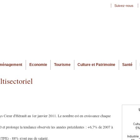
Aller au
Suivez-nous
Menu secondaire
contenu
principal
ménagement
Economie
Tourisme
Culture et Patrimoine
Santé
tisectoriel
ays Cœur d'Hérault au 1er janvier 2011. Le nombre est en croissance chaque
0 et prolonge la tendance observée les années précédentes : +6,7% de 2007 à
 (TPE) - 88% n'ont pas de salarié.