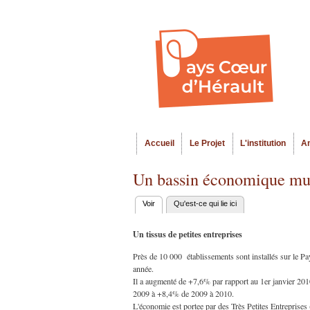
Accueil
Le Projet
L'institution
A
Menu principal
Un bassin économique mul
Voir
(onglet actif)
Qu'est-ce qui lie ici
Onglets
principaux
Un tissus de petites entreprises
Près de 10 000 établissements sont installés sur le P
année.
Il a augmenté de +7,6% par rapport au 1er janvier 201
2009 à +8,4% de 2009 à 2010.
L'économie est portee par des Très Petites Entreprises