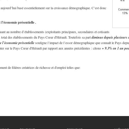
ujourd’hui basé essentiellement sur la croissance démographique. C’est donc
 l’économie présentielle .
quant au nombre d’établissements (exploitants principaux, secondaires et cotisants
 total des établissements du Pays Cœur d'Hérault. Toutefois sa part
diminue depuis plusieurs
e l’économie présentielle
souligne l’impact de l’essor démographique que connaît le Pays depuis 1
er sur le Pays Cœur d'Hérault par rapport aux années précédentes : citons
+ 9.3% en 1 an pou
nt de filières créatrices de richesse et d'emploi telles que: