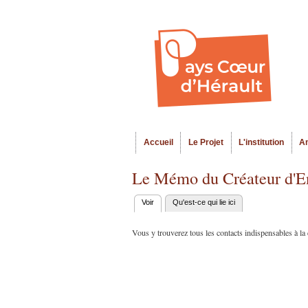
Accueil
Le Projet
L'institution
A
Menu principal
Le Mémo du Créateur d'En
Voir
(onglet actif)
Qu'est-ce qui lie ici
Onglets
principaux
Vous y trouverez tous les contacts indispensables à la c