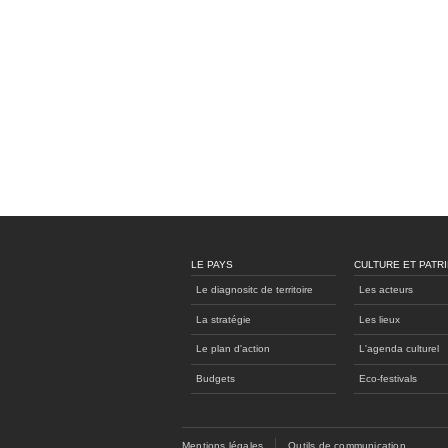
LE PAYS
CULTURE ET PATR
Le diagnositc de territoire
Les acteurs
La stratégie
Les lieux
Le plan d'action
L'agenda culturel
Budgets
Eco-festivals
Mentions légales
Outils de communication