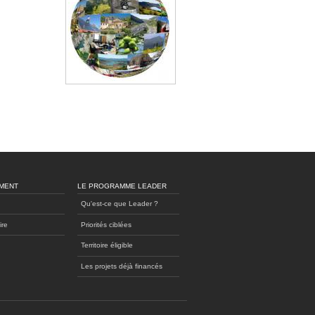
MENT
LE PROGRAMME LEADER
Qu'est-ce que Leader ?
ire
Priorités ciblées
Territoire éligible
Les projets déjà financés