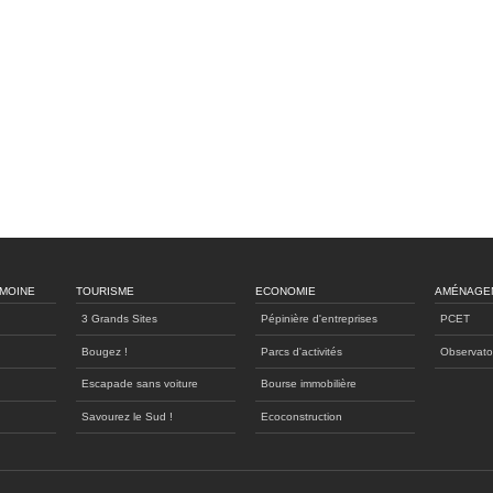
IMOINE
TOURISME
ECONOMIE
AMÉNAGE
3 Grands Sites
Pépinière d'entreprises
PCET
Bougez !
Parcs d'activités
Observato
Escapade sans voiture
Bourse immobilière
Savourez le Sud !
Ecoconstruction