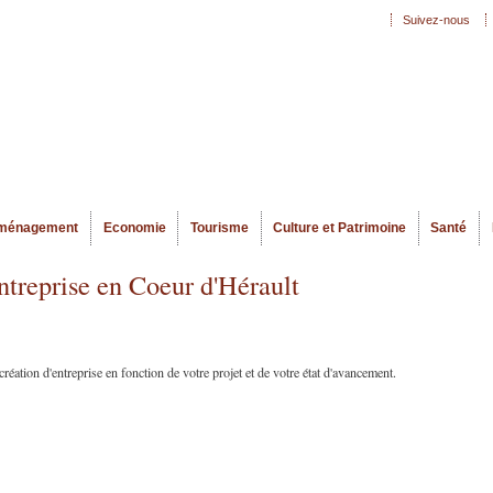
Aller au
Suivez-nous
Menu secondaire
contenu
principal
ménagement
Economie
Tourisme
Culture et Patrimoine
Santé
treprise en Coeur d'Hérault
réation d'entreprise en fonction de votre projet et de votre état d'avancement.