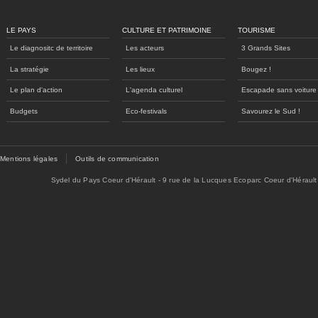
LE PAYS
CULTURE ET PATRIMOINE
TOURISME
Le diagnositc de territoire
Les acteurs
3 Grands Sites
La stratégie
Les lieux
Bougez !
Le plan d'action
L'agenda culturel
Escapade sans voiture
Budgets
Eco-festivals
Savourez le Sud !
Mentions légales
Outils de communication
Sydel du Pays Coeur d'Hérault - 9 rue de la Lucques Ecoparc Coeur d'Hérault