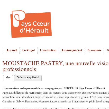
Al
Menu seco
co
pr
Accueil
Le Projet
L'institution
Aménagement
Economie
T
Menu principal
MOUSTACHE PASTRY, une nouvelle vision de 
professionnels
Voir
(onglet actif)
Qu'est-ce qui lie ici
Onglets
principaux
Une aventure entrepreneuriale accompagnée par NOVEL.ID Pays Cœur d’Hérault
Face aux difficultés de recrutement dans les métiers de la pâtisserie et aux nouvelles attent
rencontrent des difficultés à proposer une offre sucrée régulière et exigeante. C’est dans ce 
Carneiro et Gabriel Fernandez, récemment accompagnés par l’incubateur et pépinière d’en