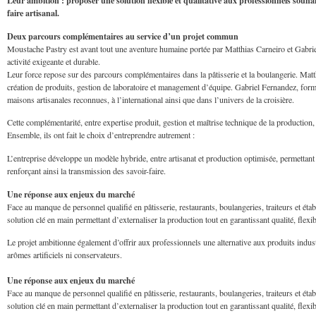
Leur ambition : proposer une solution flexible et qualitative aux professionnels souhait
faire artisanal.
Deux parcours complémentaires au service d’un projet commun
Moustache Pastry est avant tout une aventure humaine portée par Matthias Carneiro et Gabrie
activité exigeante et durable.
Leur force repose sur des parcours complémentaires dans la pâtisserie et la boulangerie. Matt
création de produits, gestion de laboratoire et management d’équipe. Gabriel Fernandez, formé
maisons artisanales reconnues, à l’international ainsi que dans l’univers de la croisière.
Cette complémentarité, entre expertise produit, gestion et maîtrise technique de la producti
Ensemble, ils ont fait le choix d’entreprendre autrement :
L’entreprise développe un modèle hybride, entre artisanat et production optimisée, permettant d
renforçant ainsi la transmission des savoir-faire.
Une réponse aux enjeux du marché
Face au manque de personnel qualifié en pâtisserie, restaurants, boulangeries, traiteurs et éta
solution clé en main permettant d’externaliser la production tout en garantissant qualité, flexi
Le projet ambitionne également d’offrir aux professionnels une alternative aux produits industr
arômes artificiels ni conservateurs.
Une réponse aux enjeux du marché
Face au manque de personnel qualifié en pâtisserie, restaurants, boulangeries, traiteurs et éta
solution clé en main permettant d’externaliser la production tout en garantissant qualité, flexi