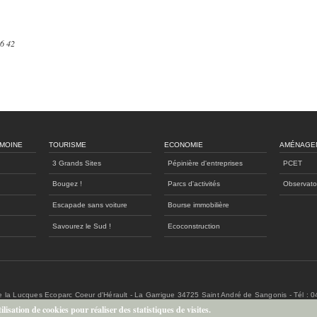
46 42
IMOINE
TOURISME
ECONOMIE
AMÉNAGE
3 Grands Sites
Pépinière d'entreprises
PCET
Bougez !
Parcs d'activités
Observato
Escapade sans voiture
Bourse immobilière
Savourez le Sud !
Ecoconstruction
de la Lucques Ecoparc Coeur d'Hérault - La Garrigue 34725 Saint André de Sangonis - Tél : 
lisation de cookies pour réaliser des statistiques de visites.