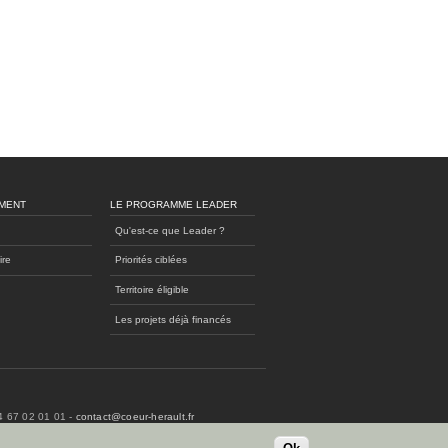
MENT
LE PROGRAMME LEADER
Qu'est-ce que Leader ?
ire
Priorités ciblées
Territoire éligible
Les projets déjà financés
04 67 02 01 01 -
contact@coeur-herault.fr