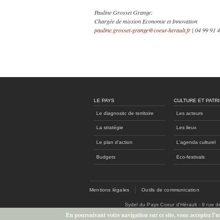
Pauline Grosset Grange:
Chargée de mission Economie et Innovation
pauline.grosset-grange@coeur-herault.fr
| 04 99 91 
LE PAYS
CULTURE ET PATR
Le diagnositc de territoire
Les acteurs
La stratégie
Les lieux
Le plan d'action
L'agenda culturel
Budgets
Eco-festivals
Mentions légales
Outils de communication
Sydel du Pays Coeur d'Hérault - 9 rue 
En poursuivant votre navigation sur ce site, vous acceptez l’uti