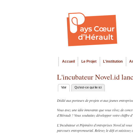
Accueil
Le Projet
L'institution
A
Menu principal
L'incubateur Novel.id 
Voir
(onglet actif)
Qu'est-ce qui lie ici
Onglets
principaux
Dédié aux porteurs de projets et aux jeunes entrepris
Vous avez une idée innovante que vous rêvez de concré
d'Hérault ? Vous souhaitez développer votre chiffre d'
L'Incubateur et Pépinière d'entreprises Novel.id vous
parcours entrepreneurial. Relevez le défi et saisissez