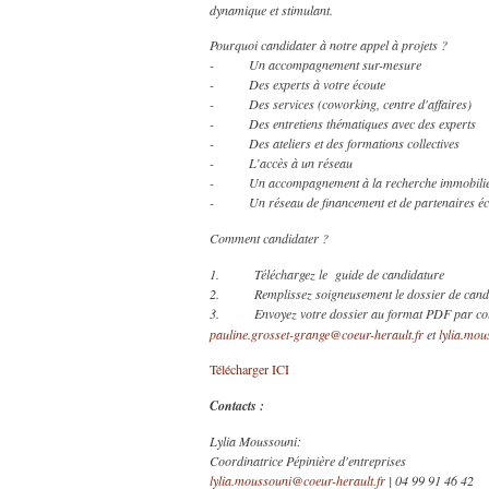
dynamique et stimulant.
Pourquoi candidater à notre appel à projets ?
- Un accompagnement sur-mesure
- Des experts à votre écoute
- Des services (coworking, centre d'affaires)
- Des entretiens thématiques avec des experts
- Des ateliers et des formations collectives
- L’accès à un réseau
- Un accompagnement à la recherche immobilière
- Un réseau de financement et de partenaires é
Comment candidater ?
1. Téléchargez le guide de candidature
2. Remplissez soigneusement le dossier de candidatu
3. Envoyez votre dossier au format PDF par co
pauline.grosset-grange@coeur-herault.fr
et
lylia.mou
Télécharger ICI
Contacts :
Lylia Moussouni:
Coordinatrice Pépinière d'entreprises
lylia.moussouni@coeur-herault.fr
| 04 99 91 46 42