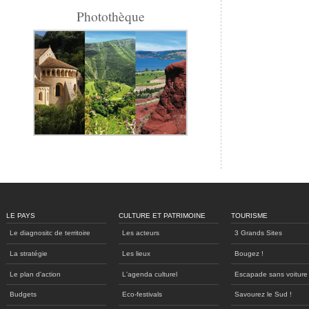
Photothèque
LE PAYS
CULTURE ET PATRIMOINE
TOURISME
Le diagnositc de territoire
Les acteurs
3 Grands Sites
La stratégie
Les lieux
Bougez !
Le plan d'action
L'agenda culturel
Escapade sans voiture
Budgets
Eco-festivals
Savourez le Sud !