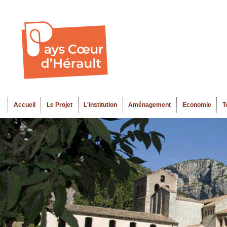
Al
Menu seco
co
pr
Accueil
Le Projet
L'institution
Aménagement
Economie
T
Menu principal