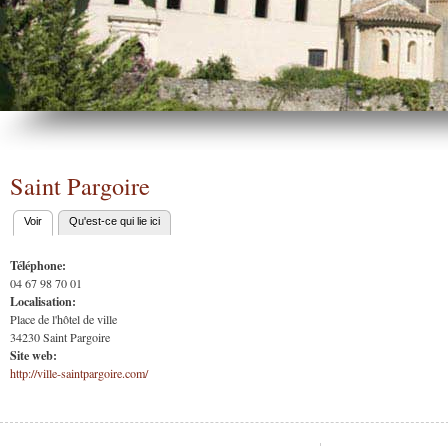
Saint Pargoire
Voir
(onglet actif)
Qu'est-ce qui lie ici
Onglets
principaux
Téléphone:
04 67 98 70 01
Localisation:
Place de l'hôtel de ville
34230
Saint Pargoire
Site web:
http://ville-saintpargoire.com/