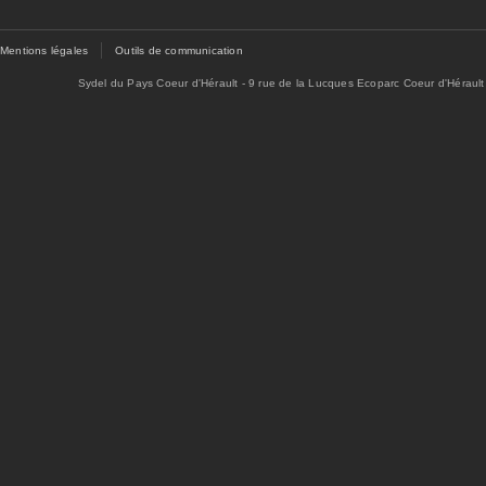
Mentions légales
Outils de communication
Sydel du Pays Coeur d'Hérault - 9 rue de la Lucques Ecoparc Coeur d'Hérault