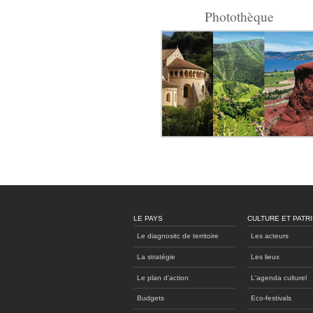
Photothèque
LE PAYS
CULTURE ET PATR
Le diagnositc de territoire
Les acteurs
La stratégie
Les lieux
Le plan d'action
L'agenda culturel
Budgets
Eco-festivals