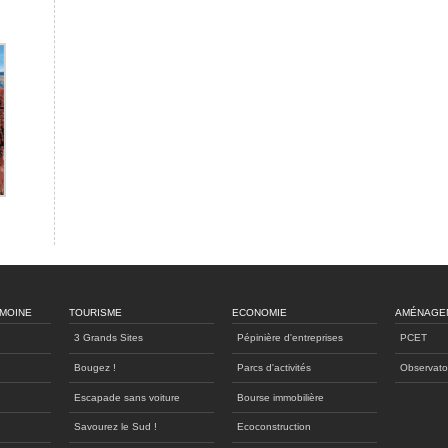
IMOINE
TOURISME
ECONOMIE
AMÉNAGE
3 Grands Sites
Pépinière d'entreprises
PCET
Bougez !
Parcs d'activités
Observato
Escapade sans voiture
Bourse immobilière
Savourez le Sud !
Ecoconstruction