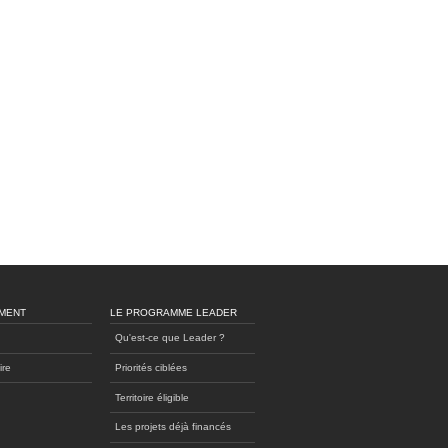
MENT
LE PROGRAMME LEADER
Qu'est-ce que Leader ?
ire
Priorités ciblées
Territoire éligible
Les projets déjà financés