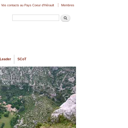
Vos contacts au Pays Coeur d'Hérault
Membres
Recherche
Formulaire de recherche
Leader
SCoT