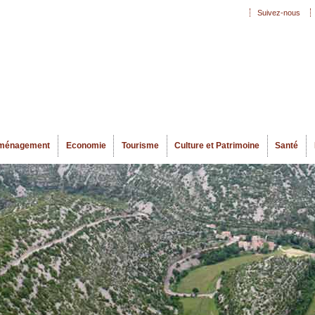
Aller au
Suivez-nous
Menu secondaire
contenu
principal
ménagement
Economie
Tourisme
Culture et Patrimoine
Santé