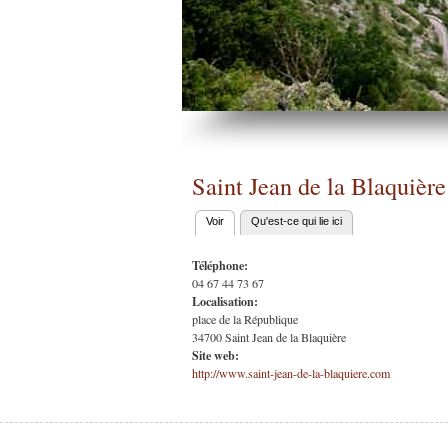
Saint Jean de la Blaquière
Voir
(onglet actif)
Qu'est-ce qui lie ici
Onglets
principaux
Téléphone:
04 67 44 73 67
Localisation:
place de la République
34700
Saint Jean de la Blaquière
Site web:
http://www.saint-jean-de-la-blaquiere.com