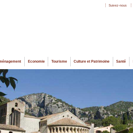
Aller au
Suivez-nous
Menu secondaire
contenu
principal
ménagement
Economie
Tourisme
Culture et Patrimoine
Santé