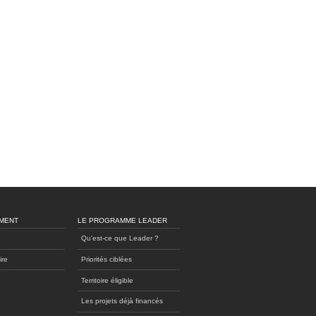
MENT
LE PROGRAMME LEADER
Qu'est-ce que Leader ?
ire
Priorités ciblées
Territoire éligible
Les projets déjà financés