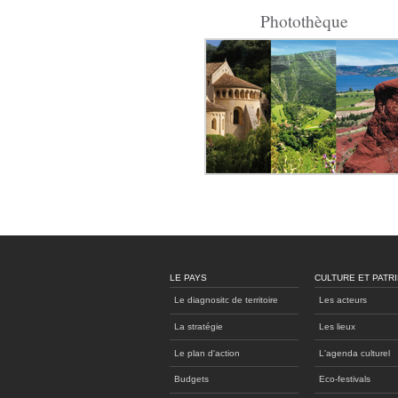
Photothèque
LE PAYS
CULTURE ET PATR
Le diagnositc de territoire
Les acteurs
La stratégie
Les lieux
Le plan d'action
L'agenda culturel
Budgets
Eco-festivals