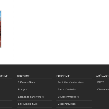
IMOINE
TOURISME
ECONOMIE
AMÉNAGE
3 Grands Sites
Pépinière d'entreprises
PCET
Bougez !
Parcs d'activités
Observato
Escapade sans voiture
Bourse immobilière
Savourez le Sud !
Ecoconstruction