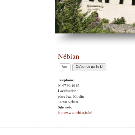
Nébian
Voir
(onglet actif)
Qu'est-ce qui lie ici
Onglets
principaux
Téléphone:
04 67 96 10 83
Localisation:
place Jean Moulin
34800
Nébian
Site web:
http://www.nebian.info/