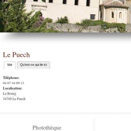
Le Puech
Voir
(onglet actif)
Qu'est-ce qui lie ici
Onglets
principaux
Téléphone:
04 67 44 09 13
Localisation:
Le Bourg
34700
Le Puech
Photothèque