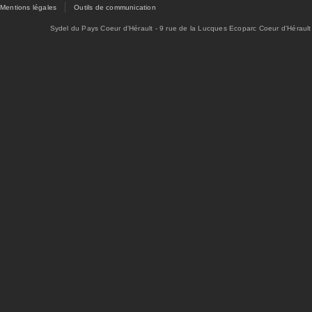
Mentions légales
Outils de communication
Sydel du Pays Coeur d'Hérault - 9 rue de la Lucques Ecoparc Coeur d'Hérault