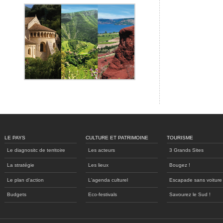
LE PAYS
CULTURE ET PATRIMOINE
TOURISME
Le diagnositc de territoire
Les acteurs
3 Grands Sites
La stratégie
Les lieux
Bougez !
Le plan d'action
L'agenda culturel
Escapade sans voiture
Budgets
Eco-festivals
Savourez le Sud !