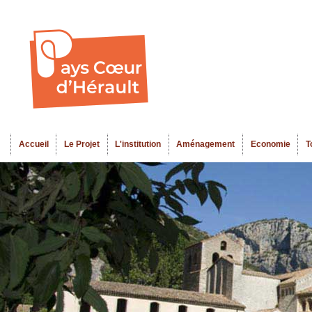
Al
Menu seco
co
pr
Accueil
Le Projet
L'institution
Aménagement
Economie
T
Menu principal