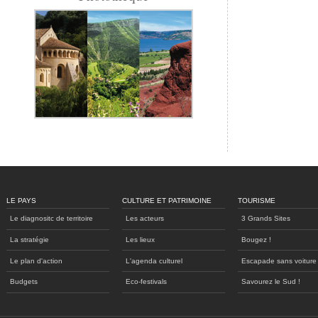
LE PAYS
CULTURE ET PATRIMOINE
TOURISME
Le diagnositc de territoire
Les acteurs
3 Grands Sites
La stratégie
Les lieux
Bougez !
Le plan d'action
L'agenda culturel
Escapade sans voiture
Budgets
Eco-festivals
Savourez le Sud !