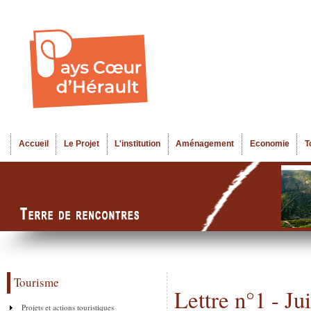
Al
Menu seco
co
pr
Accueil
Le Projet
L'institution
Aménagement
Economie
T
Menu principal
Tourisme
Lettre n°1 - Ju
Projets et actions touristiques