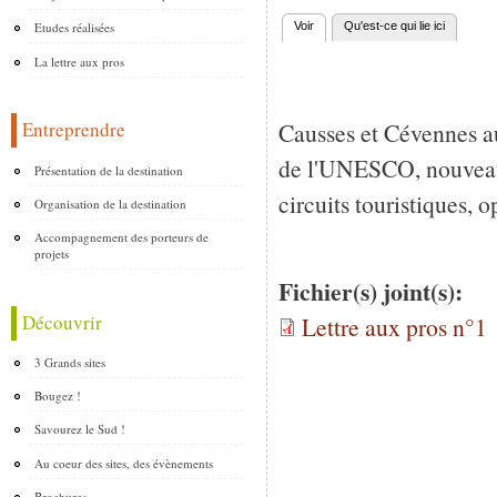
Etudes réalisées
Voir
(onglet actif)
Qu'est-ce qui lie ici
Onglets principaux
La lettre aux pros
Causses et Cévennes a
Entreprendre
de l'UNESCO, nouveau
Présentation de la destination
circuits touristiques, 
Organisation de la destination
Accompagnement des porteurs de
projets
Fichier(s) joint(s):
Découvrir
Lettre aux pros n°1
3 Grands sites
Bougez !
Savourez le Sud !
Au coeur des sites, des évènements
Brochures