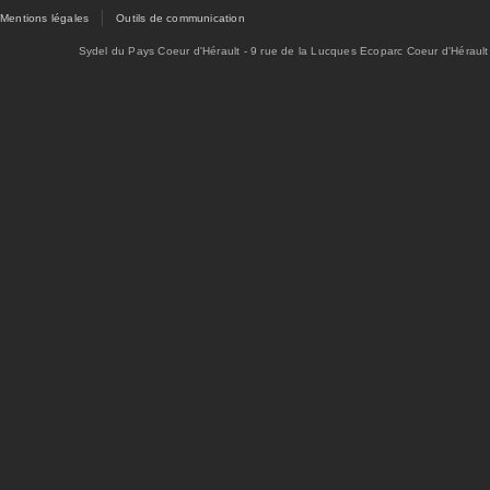
Mentions légales
Outils de communication
Sydel du Pays Coeur d'Hérault - 9 rue de la Lucques Ecoparc Coeur d'Hérault