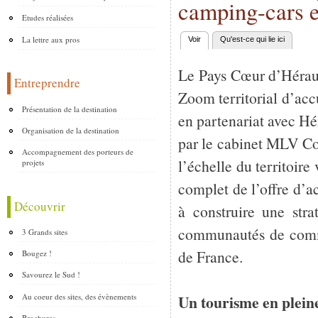
camping-cars 
Etudes réalisées
La lettre aux pros
Voir
(onglet actif)
Qu'est-ce qui lie ici
Onglets principaux
Le Pays Cœur d’Hérault
Entreprendre
Zoom territorial d’ac
Présentation de la destination
en partenariat avec H
Organisation de la destination
par le cabinet MLV Co
Accompagnement des porteurs de
l’échelle du territoire 
projets
complet de l’offre d’ac
Découvrir
à construire une str
communautés de commu
3 Grands sites
de France.
Bougez !
Savourez le Sud !
Au coeur des sites, des évènements
Un tourisme en plein
Brochures