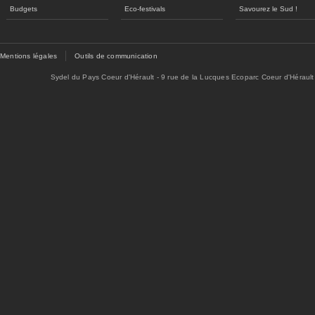
Budgets
Eco-festivals
Savourez le Sud !
Mentions légales
Outils de communication
Sydel du Pays Coeur d'Hérault - 9 rue de la Lucques Ecoparc Coeur d'Hérault