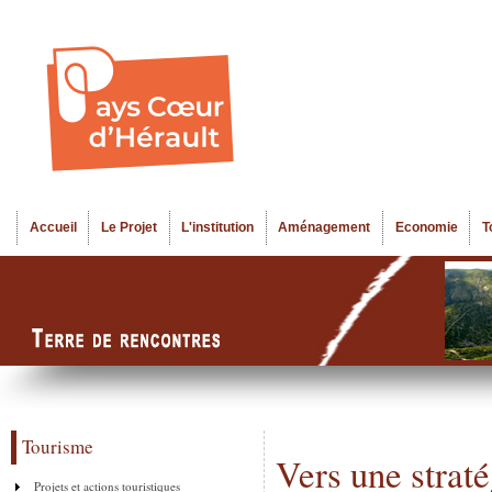
Al
Menu seco
co
pr
Accueil
Le Projet
L'institution
Aménagement
Economie
T
Menu principal
Tourisme
Vers une straté
Projets et actions touristiques