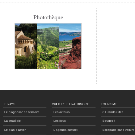
Photothèque
LE PAYS
CULTURE ET PATRIMOINE
TOURISME
Le diagnositc de territoire
Les acteurs
3 Grands Sites
La stratégie
Les lieux
Bougez !
Le plan d'action
L'agenda culturel
Escapade sans voiture