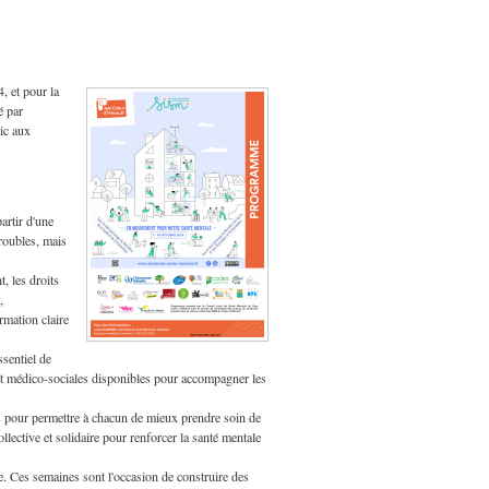
, et pour la
é par
lic aux
artir d'une
troubles, mais
t, les droits
,
rmation claire
ssentiel de
es et médico-sociales disponibles pour accompagner les
s pour permettre à chacun de mieux prendre soin de
lective et solidaire pour renforcer la santé mentale
le. Ces semaines sont l'occasion de construire des