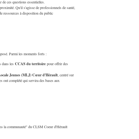
r de ces questions essentielles.
proximité. Qu'il s'agisse de professionnels de santé,
de ressources à disposition du public
roposé. Parmi les moments forts :
CCAS du territoire
s dans les
pour offrir des
 Locale Jeunes (MLJ) Cœur d'Hérault
, centré sur
nes ont complété qui servira des bases aux
e dans la communauté" du CLSM Coeur d'Hérault