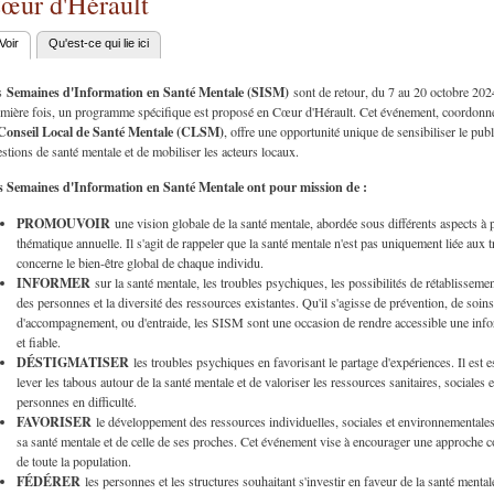
œur d'Hérault
Voir
(onglet actif)
Qu'est-ce qui lie ici
nglets principaux
Semaines d'Information en Santé Mentale (SISM)
s
sont de retour, du 7 au 20 octobre 2024
mière fois, un programme spécifique est proposé en Cœur d'Hérault. Cet événement, coordonn
Conseil Local de Santé Mentale (CLSM)
, offre une opportunité unique de sensibiliser le pub
stions de santé mentale et de mobiliser les acteurs locaux.
s Semaines d'Information en Santé Mentale ont pour mission de :
PROMOUVOIR
une vision globale de la santé mentale, abordée sous différents aspects à p
thématique annuelle. Il s'agit de rappeler que la santé mentale n'est pas uniquement liée aux 
concerne le bien-être global de chaque individu.
INFORMER
sur la santé mentale, les troubles psychiques, les possibilités de rétablissemen
des personnes et la diversité des ressources existantes. Qu'il s'agisse de prévention, de soins
d'accompagnement, ou d'entraide, les SISM sont une occasion de rendre accessible une info
et fiable.
DÉSTIGMATISER
les troubles psychiques en favorisant le partage d'expériences. Il est e
lever les tabous autour de la santé mentale et de valoriser les ressources sanitaires, social
personnes en difficulté.
FAVORISER
le développement des ressources individuelles, sociales et environnementale
sa santé mentale et de celle de ses proches. Cet événement vise à encourager une approche col
de toute la population.
FÉDÉRER
les personnes et les structures souhaitant s'investir en faveur de la santé menta