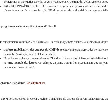
événements en partenariat avec des acteurs locaux, tout en ouvrant des débats citoyens autou
FAIRE CONNAÎTRE
les lieux, les moyens et les personnes pouvant offrir un soutien de 
d'associations ou d'acteurs sociaux, les SISM permettent de rendre visible un large éventail 
 programme riche et varié en Cœur d'Hérault
r cette première édition en Cœur d'Hérault, un vaste programme d'actions et d'initiatives est p
forte
mobilisation des équipes du CMP de secteur
La
, qui organiseront des permanence
moments d'accompagnement et d'information.
CLSM
Espace Santé Jeunes de la Mission
Un événement phare, co-organisé par le
et l’
santé mentale des jeunes
la
. Cet échange est pensé à partir d'un questionnaire que les jeu
interventions de cette soirée.
ogramme Disponible :
en cliquant ici
 SISM sont proposées en Coeur d'Hérault à l'inititative du Groupe de travail "Santé mental