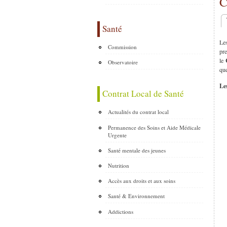
C
O
Santé
Le
Commission
pre
le
Observatoire
que
Le
Contrat Local de Santé
Actualités du contrat local
Permanence des Soins et Aide Médicale
Urgente
Santé mentale des jeunes
Nutrition
Accès aux droits et aux soins
Santé & Environnement
Addictions