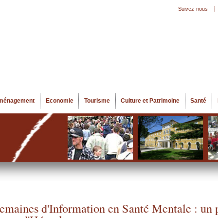
Aller au
Suivez-nous
Menu secondaire
contenu
principal
ménagement
Economie
Tourisme
Culture et Patrimoine
Santé
emaines d'Information en Santé Mentale : un