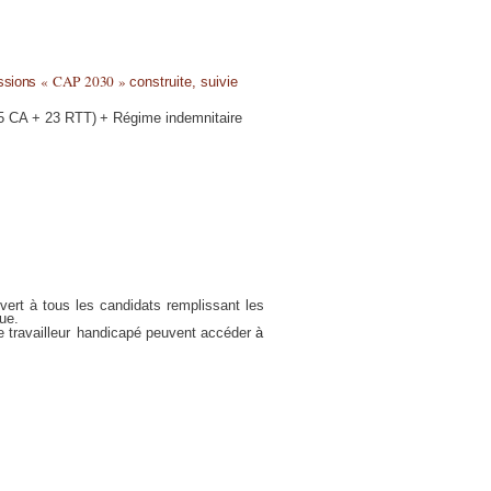
«
CAP
2030
»
ssions
construite, suivie
5
CA
+
23
RTT)
+
Régime
indemnitaire
vert
à
tous
les
candidats
remplissant
les
que.
 travailleur
handicapé peuvent accéder
à