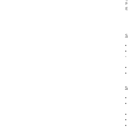
F
E
S
•
•
•
•
•
S
•
•
•
•
•