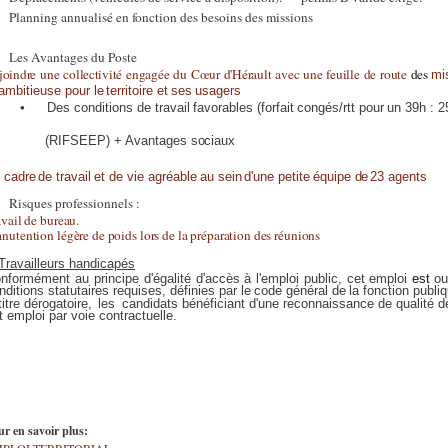
Planning annualisé en fonction des besoins des missions
Les Avantages du Poste
joindre
une
collectivité
engagée
du
Cœur
d'Hérault
avec
une
feuille
de
route
des
mi
ambitieuse pour
le
territoire et
ses
usagers
•
Des
conditions
de
travail
favorables
(forfait
congés/rtt
pour
un 39h
:
2
(RIFSEEP)
+
Avantages
sociaux
cadre
de
travail
et
de
vie
agréable
au
sein
d'une
petite
équipe
de
23
agents
Risques professionnels :
avail de bureau.
nutention légère de poids lors de la préparation des réunions
Travailleurs handicapés
nformément
au
principe
d'égalité
d'accès
à
l'emploi
public,
cet emploi
est
ou
nditions statutaires requises, définies par
le
code
général de
la
fonction publi
titre dérogatoire,
les
candidats bénéficiant d'une reconnaissance de qualité de
t emploi par voie contractuelle.
ur en savoir plus:
PLOI TERRITORIAL