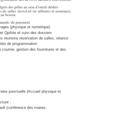
gets des pôles au sein d’outils dédiés
 de salles (novel.id ou ailleurs) et assurance,
s au besoin
emande
de paiement
ivages (physique et numérique)
et Qpilote et suivi des dossiers
es réunions réservation de salles, relance
mités de programmation
u courrier, gestion des fournitures et des
ière ponctuelle (Accueil physique et
cture ;
ault (conférence des maires,