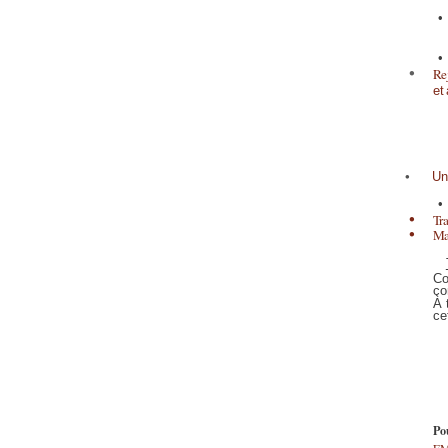
•
•
•
Re
et
•
Un
•
•
Tr
•
Ma
Co
co
À 
ce
Po
EM