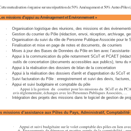
Cette mutualisation s’organise sur une répartition de 50% Aménagement et 50% Autres Pôles (
Les missions d’appui au Aménagement et Environnement »
·
Organisation logistique des réunions, des missions et des évènementi
·
Gestion du courrier du Pôle (rédaction, envoi, réception, archivage, ge
·
Organisation du suivi du rôle de Personne Publique Associée pour l
·
Finalisation et mise en page de notes et documents, de courriers
·
Mises à jour des Bases de Données du Pôle en lien avec l’assistante 
·
Appui à la communication du pôle notamment SCoT et PCAET (rédaction
outils de concertation (documents accessibles aux publics), tenu du 
·
Appui à la réalisation des dossiers de bilan de la concertation
·
Appui à la réalisation des dossiers d'arrêt et d'approbation du SCoT 
·
Suivi facturation du Pôle : enregistrement et suivi des devis, facture
·
Appui et suivi budgétaire et comptable du pôle
Appui à la gestion
du
courrier pour les missions du
SCoT et du PCAE
·
avis règlementaire, échanges avec les Personnes Publiques Associées, …
·
Intégration des projets des missions dans le logiciel de gestion de proj
s missions d’assistance aux Pôles du Pays, Administratif, Comptabilité 
Appui et suivi budgétaire sur le volet comptable des pôles en lien ave
·
Engagements de dépenses et recettes auprès de la comptabilité : enr
o