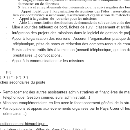
de recettes ou de dépenses
Suivis et enregistrements des paiements pour le suivi régulier des bud
o
Appui logistique à l'organisation de réunions des Pôles : réservations
·
lien visioconférence si nécessaire, réservations et organisation de matériel
Appui à la gestion
du
courrier pour les missions
·
Aide à la constitution des dossiers de demande de subvention et de d
·
·
Mise à jour des tableaux de bord, fiches de suivi, classement et arch
·
Intégration des projets des missions dans le logiciel de gestion de proj
·
Appui à l'organisation des réunions : Assurer I ’organisation pratique d
téléphonique, prise de notes et rédaction des comptes-rendus de co
·
Suivis administratifs liés à la mission (accueil téléphonique, gestion d
prestataires...) convocations,
·
Appui à la communication sur les missions
{C}
C}
{C}
{C}
{C}
{C}
ches secondaires du poste :
•
Remplacement des autres assistantes administratives et financières de man
téléphonique, Gestion courrier, suivi administratif…)
•
Missions complémentaires en lien avec le fonctionnement général de la stru
•
Participations et appuis aux évènements organisés par le Pays Cœur d’Hér
séminaires…)
ositionnement
hiérarchique
:
ffectation
du
poste
:
Pôles
du Pays Cœur d’Hérault