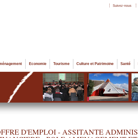
Aller au
Suivez-nous
Menu secondaire
contenu
principal
ménagement
Economie
Tourisme
Culture et Patrimoine
Santé
FFRE D'EMPLOI - ASSITANTE ADMINI