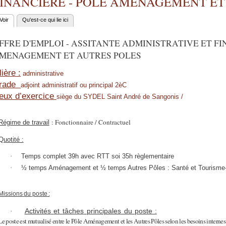
INANCIERE - POLE AMENAGEMENT ET
Voir
(onglet actif)
Qu'est-ce qui lie ici
nglets principaux
FFRE D'EMPLOI - ASSITANTE ADMINISTRATIVE ET FI
MENAGEMENT ET AUTRES POLES
lière :
administrative
rade
adjoint administratif ou principal 2èC
ieux d’exercice
siège du SYDEL Saint André de Sangonis /
: Fonctionnaire / Contractuel
Régime de travail
Quotité :
·
Temps complet 39h avec RTT soi 35h règlementaire
·
½ temps Aménagement et ½ temps Autres Pôles : Santé et Tourisme-
Missions
du
poste
:
Activités
et
tâches
principales
du
poste
:
·
Le poste est mutualisé entre le Pôle Aménagement et les Autres Pôles selon les besoins internes