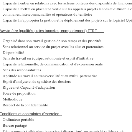
Capacité à entrer en relations avec les acteurs porteurs des dispositifs de financeme
Capacité à mettre en place une veille sur les appels à projets lancés et diffuser 
communes, intercommunalités et opérateurs du territoire
Capacité à s’approprier la gestion et le déploiement des projets sur le logiciel Qp
Savoirs
être
(qualités
comportement)
.....
professionnelles,
ETRE
Organisé dans son travail gestion de son temps et des priorités
Sens relationnel au service du projet avec les élus et partenaires
Disponibilité
Sens du travail en équipe, autonomie et esprit d'initiative
Capacité relationnelle, de communication et d'expression orale
Sens des responsabilités
Aptitude au travail en transversalité et au multi- partenariat
Esprit d'analyse et de synthèse des dossiers
Rigueur et Capacité d'adaptation
Force de proposition
Méthodique
Respect de la confidentialité
Conditions
et
contraintes
d'exercice
:
Ordinateur portable
Bureau partagé
Déplacements (véhicules de service à disposition). — permis B valide exigé.