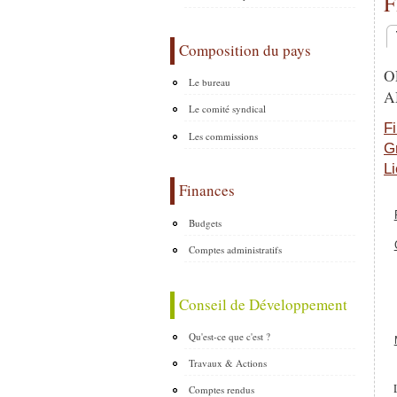
F
O
Composition du pays
O
Le bureau
A
Le comité syndical
Fi
Les commissions
G
L
Finances
Budgets
Comptes administratifs
Conseil de Développement
Qu'est-ce que c'est ?
Travaux & Actions
Comptes rendus