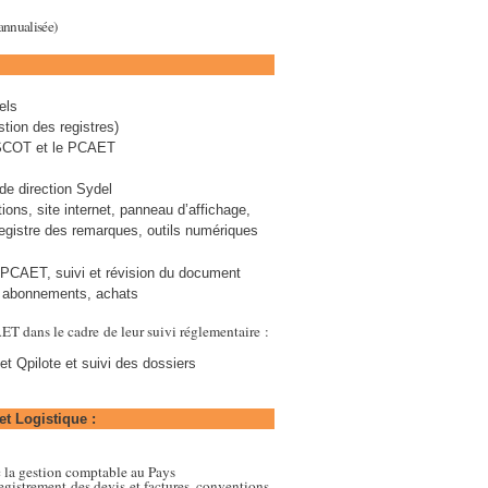
annualisée)
els
stion des registres)
e SCOT et le PCAET
de direction Sydel
s, site internet, panneau d’affichage,
registre des remarques, outils numériques
et PCAET, suivi et révision du document
s, abonnements, achats
T dans le cadre de leur suivi réglementaire :
et Qpilote et suivi des dossiers
et Logistique :
c la gestion comptable au Pays
egistrement des devis et factures, conventions