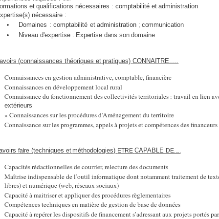
ormations et
qualifications
nécessaires :
comptabilité
et
administration
xpertise(s) nécessaire :
Domaines
:
comptabilité
et
administration
;
communication
•
Niveau
d'expertise
:
Expertise dans son domaine
•
avoirs
(connaissances
théoriques
et
pratiques)
CONNAITRE.....
Connaissances en gestion administrative, comptable, financière
Connaissances en développement local rural
Connaissance du fonctionnement des collectivités territoriales : travail en lien avec
extérieurs
» Connaissances sur les procédures d’Aménagement du territoire
Connaissance sur les programmes, appels à projets et compétences des financeurs
avoirs
(techniques
méthodologies)
CAPABLE
faire
et
ETRE
DE.....
Capacités rédactionnelles de courrier, relecture des documents
Maîtrise indispensable de l’outil informatique dont notamment traitement de texte
libres) et numérique (web, réseaux sociaux)
Capacité à maitriser et appliquer des procédures règlementaires
Compétences techniques en matière de gestion de base de données
Capacité à repérer les dispositifs de financement s’adressant aux projets portés pa