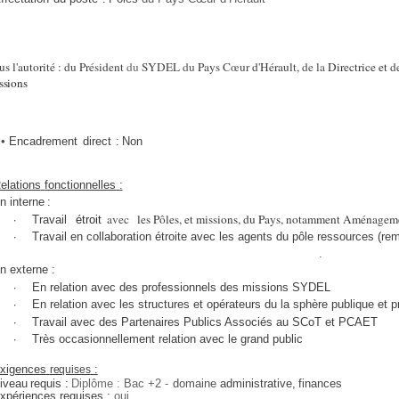
us l'autorité :
du Président
du
SYDEL
du
Pays
Cœur
d'Hérault,
de la
Directrice
et
d
ssions
•
Encadrement
direct
:
Non
elations
fonctionnelles
:
n
interne
:
·
avec
les Pôles, et missions, du Pays, notamment Aménagem
Travail
étroit
·
Travail en collaboration étroite avec les agents du pôle ressources (r
.
n externe :
·
En relation avec des professionnels des missions SYDEL
·
En relation avec les structures et opérateurs du la sphère publique et 
·
Travail avec des Partenaires Publics Associés au SCoT et PCAET
·
Très occasionnellement relation avec le grand public
xigences
:
requises
iveau
requis
:
Diplôme
:
Bac
+2
-
domaine
administrative,
finances
xpériences requises :
oui