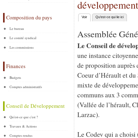
développemen
Composition du pays
Voir
(onglet actif)
Qu'est-ce qui lie ici
Onglets principaux
Le bureau
Assemblée Génér
Le comité syndical
Le Conseil de dével
Les commissions
une instance citoyenne 
de proposition auprès 
Finances
Coeur d’Hérault et d
Budgets
mixte de développement
Comptes administratifs
communs aux 3 comm
(Vallée de l’hérault, 
Conseil de Développement
Larzac).
Qu'est-ce que c'est ?
Travaux & Actions
Le Codev qui a choisi 
Comptes rendus