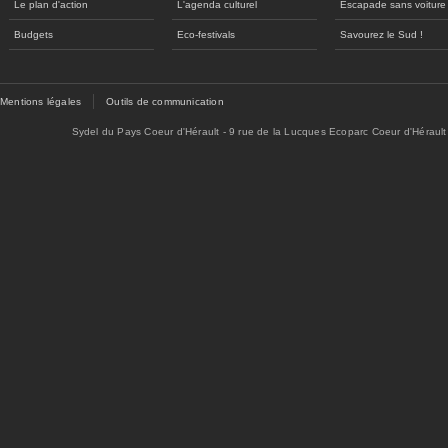
Le plan d'action
L'agenda culturel
Escapade sans voiture
Budgets
Eco-festivals
Savourez le Sud !
Mentions légales
Outils de communication
Sydel du Pays Coeur d'Hérault - 9 rue de la Lucques Ecoparc Coeur d'Hérault