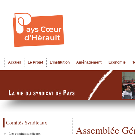
Al
Menu seco
co
pr
Accueil
Le Projet
L'institution
Aménagement
Economie
T
Menu principal
Comités Syndicaux
Assemblée Gén
Les comités syndicaux