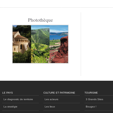
Photothèque
LE PAYS
CULTURE ET PATRIMOINE
TOURISME
Le diagnositc de territoire
Les acteurs
3 Grands Sites
La stratégie
Les lieux
Bougez !