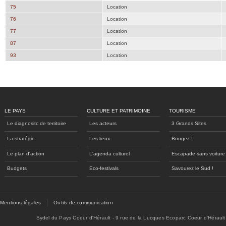
75
Location
76
Location
77
Location
87
Location
93
Location
LE PAYS
CULTURE ET PATRIMOINE
TOURISME
Le diagnositc de territoire
Les acteurs
3 Grands Sites
La stratégie
Les lieux
Bougez !
Le plan d'action
L'agenda culturel
Escapade sans voiture
Budgets
Eco-festivals
Savourez le Sud !
Mentions légales
Outils de communication
Sydel du Pays Coeur d'Hérault - 9 rue de la Lucques Ecoparc Coeur d'Hérault