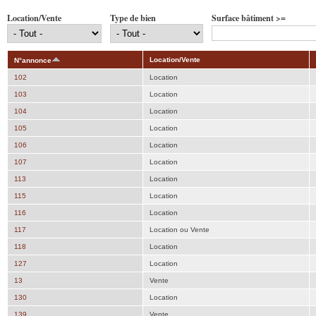
Location/Vente
Type de bien
Surface bâtiment >=
Location/Vente
N°annonce
102
Location
103
Location
104
Location
105
Location
106
Location
107
Location
113
Location
115
Location
116
Location
117
Location ou Vente
118
Location
127
Location
13
Vente
130
Location
139
Vente