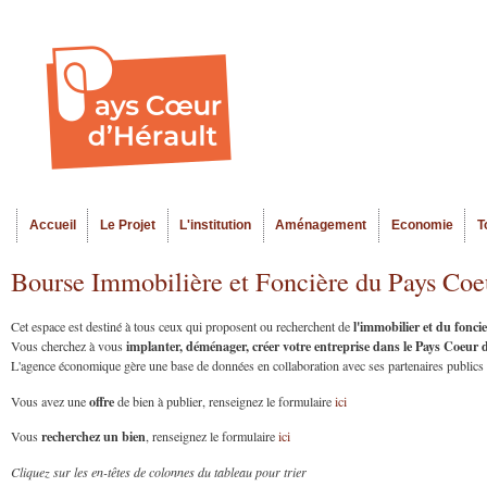
Al
Menu seco
co
pr
Accueil
Le Projet
L'institution
Aménagement
Economie
T
Menu principal
Bourse Immobilière et Foncière du Pays Coe
l'immobilier et du fonc
Cet espace est destiné à tous ceux qui proposent ou recherchent de
implanter, déménager, créer votre entreprise dans le Pays Coeur
Vous cherchez à vous
L'agence économique gère une base de données en collaboration avec ses partenaires publics et
offre
Vous avez une
de bien à publier, renseignez le formulaire
ici
recherchez un bien
Vous
, renseignez le formulaire
ici
Cliquez sur les en-têtes de colonnes du tableau pour trier