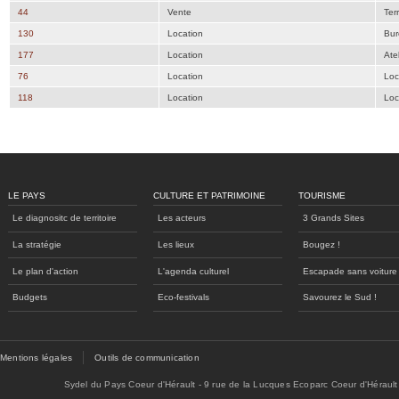
44
Vente
Ter
130
Location
Bur
177
Location
Atel
76
Location
Loc
118
Location
Loc
LE PAYS
CULTURE ET PATRIMOINE
TOURISME
Le diagnositc de territoire
Les acteurs
3 Grands Sites
La stratégie
Les lieux
Bougez !
Le plan d'action
L'agenda culturel
Escapade sans voiture
Budgets
Eco-festivals
Savourez le Sud !
Mentions légales
Outils de communication
Sydel du Pays Coeur d'Hérault - 9 rue de la Lucques Ecoparc Coeur d'Hérault