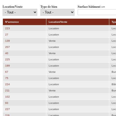
Location/Vente
Type de bien
Surface bâtiment >=
N°annonce
Location/Vente
Typ
223
Location
Loc
27
Location
Loc
139
Vente
Loc
207
Location
Loc
40
Vente
Loc
225
Location
Loc
199
Location
Loc
67
Vente
Bur
75
Location
Loc
224
Location
Bât
211
Vente
Bur
102
Location
Loc
93
Location
Loc
227
Location
Loc
116
Location
Bur