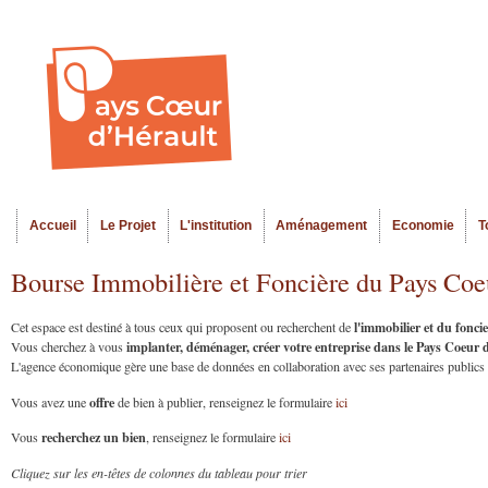
Al
Menu seco
co
pr
Accueil
Le Projet
L'institution
Aménagement
Economie
T
Menu principal
Bourse Immobilière et Foncière du Pays Coe
l'immobilier et du fonc
Cet espace est destiné à tous ceux qui proposent ou recherchent de
implanter, déménager, créer votre entreprise dans le Pays Coeur
Vous cherchez à vous
L'agence économique gère une base de données en collaboration avec ses partenaires publics et
offre
Vous avez une
de bien à publier, renseignez le formulaire
ici
recherchez un bien
Vous
, renseignez le formulaire
ici
Cliquez sur les en-têtes de colonnes du tableau pour trier