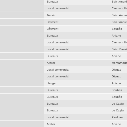
Bureaux
Saint Andr
Local commercial
Clermont l'H
Terrain
Saint Andr
Bâtiment
Saint Andr
Bâtiment
Soubès
Bureaux
Aniane
Local commercial
Clermont l'H
Local commercial
Saint Bauzil
Bureaux
Aniane
Atelier
Montarnau
Local commercial
Gignac
Local commercial
Gignac
Hangar
Aniane
Bureaux
Soubès
Bureaux
Soubès
Bureaux
Le Caylar
Bureaux
Le Caylar
Local commercial
Paulhan
Atelier
Aniane