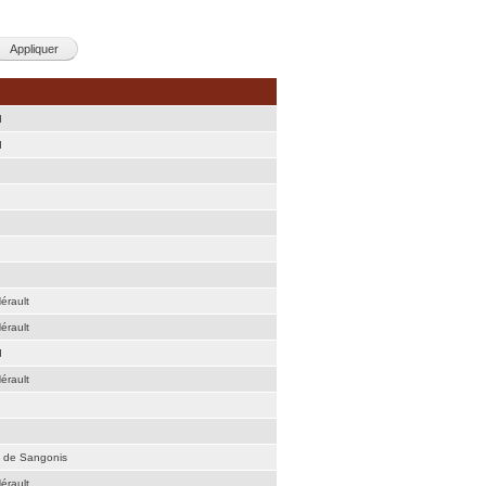
d
d
érault
érault
d
érault
é de Sangonis
érault