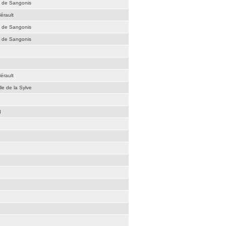
é de Sangonis
érault
é de Sangonis
é de Sangonis
érault
le de la Sylve
d