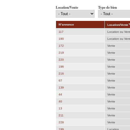
Location/Vente
Type de bien
N°annonce
Location/Vente
117
Location ou Ven
190
Location ou Ven
172
Vente
219
Vente
220
Vente
196
Vente
216
Vente
67
Vente
139
Vente
44
Vente
40
Vente
13
Vente
211
Vente
228
Vente
199
Location