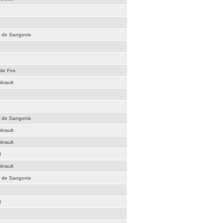
é de Sangonis
 de Fos
érault
é de Sangonis
érault
érault
d
érault
é de Sangonis
d