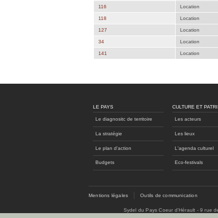
116
Location
118
Location
127
Location
34
Location
141
Location
LE PAYS
CULTURE ET PATR
Le diagnositc de territoire
Les acteurs
La stratégie
Les lieux
Le plan d'action
L'agenda culturel
Budgets
Eco-festivals
Mentions légales
Outils de communication
Sydel du Pays Coeur d'Hérault - 9 rue 