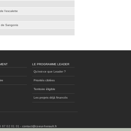
de l'escalette
é de Sangonis
MENT
LE PROGRAMME LEADER
Qu'est-ce que Leader ?
ire
Priorités ciblées
Territoire éligible
Les projets déjà financés
04 67 02 01 01 -
contact@coeur-herault.fr