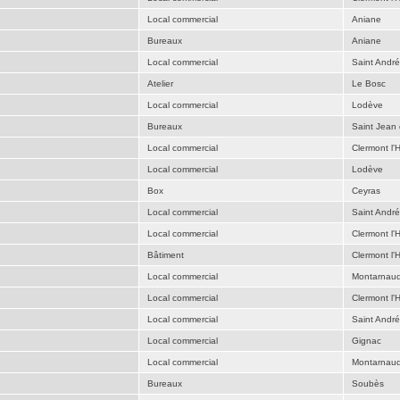
Local commercial
Aniane
Bureaux
Aniane
Local commercial
Saint Andr
Atelier
Le Bosc
Local commercial
Lodève
Bureaux
Saint Jean
Local commercial
Clermont l'H
Local commercial
Lodève
Box
Ceyras
Local commercial
Saint Andr
Local commercial
Clermont l'H
Bâtiment
Clermont l'H
Local commercial
Montarnau
Local commercial
Clermont l'H
Local commercial
Saint Andr
Local commercial
Gignac
Local commercial
Montarnau
Bureaux
Soubès