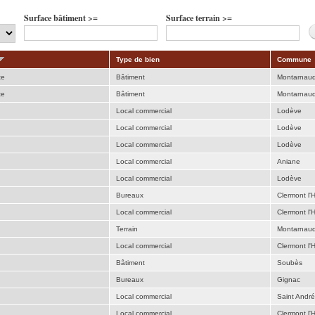
Surface bâtiment >=
Surface terrain >=
Type de bien
Commune
te
Bâtiment
Montarnau
te
Bâtiment
Montarnau
Local commercial
Lodève
Local commercial
Lodève
Local commercial
Lodève
Local commercial
Aniane
Local commercial
Lodève
Bureaux
Clermont l'H
Local commercial
Clermont l'H
Terrain
Montarnau
Local commercial
Clermont l'H
Bâtiment
Soubès
Bureaux
Gignac
Local commercial
Saint Andr
Local commercial
Clermont l'H