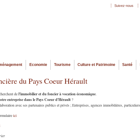
Aller au
Suivez-nous
Menu secondaire
contenu
principal
ménagement
Economie
Tourisme
Culture et Patrimoine
Santé
ncière du Pays Coeur Hérault
l'immobilier et du foncier à vocation économique
echerchent de
.
votre entreprise dans le Pays Coeur d'Hérault
?
oration avec ses partenaires publics et privés ; Entreprises, agences immobilières, particuliers
ormulaire
ici
i
rier