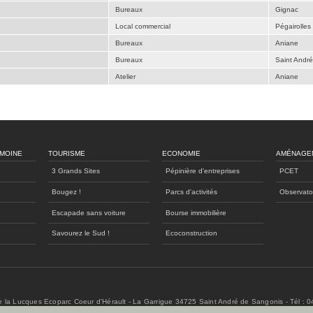
Bureaux
Gignac
Local commercial
Pégairolles 
Bureaux
Aniane
Bureaux
Saint Andr
Atelier
Aniane
IMOINE
TOURISME
ECONOMIE
AMÉNAGE
3 Grands Sites
Pépinière d'entreprises
PCET
Bougez !
Parcs d'activités
Observato
Escapade sans voiture
Bourse immobilière
Savourez le Sud !
Ecoconstruction
de la Lucques Ecoparc Coeur d'Hérault - La Garrigue 34725 Saint André de Sangonis - Tél : 