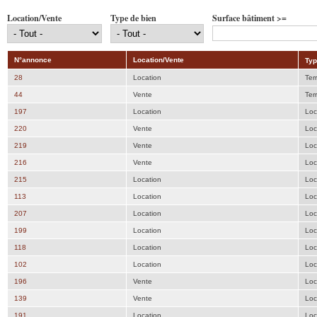
Location/Vente
Type de bien
Surface bâtiment >=
N°annonce
Location/Vente
Typ
28
Location
Ter
44
Vente
Ter
197
Location
Loc
220
Vente
Loc
219
Vente
Loc
216
Vente
Loc
215
Location
Loc
113
Location
Loc
207
Location
Loc
199
Location
Loc
118
Location
Loc
102
Location
Loc
196
Vente
Loc
139
Vente
Loc
191
Location
Loc