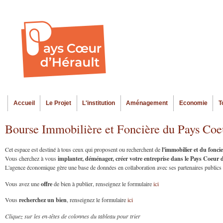
Al
Menu seco
co
pr
Accueil
Le Projet
L'institution
Aménagement
Economie
T
Menu principal
Bourse Immobilière et Foncière du Pays Coe
l'immobilier et du fonc
Cet espace est destiné à tous ceux qui proposent ou recherchent de
implanter, déménager, créer votre entreprise dans le Pays Coeur
Vous cherchez à vous
L'agence économique gère une base de données en collaboration avec ses partenaires publics et
offre
Vous avez une
de bien à publier, renseignez le formulaire
ici
recherchez un bien
Vous
, renseignez le formulaire
ici
Cliquez sur les en-têtes de colonnes du tableau pour trier