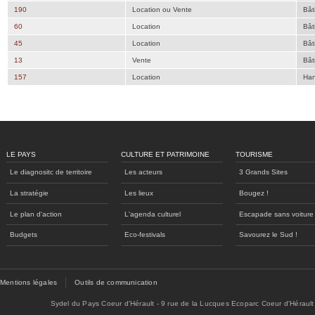
190
Location ou Vente
Bât
60
Location
Bât
45
Location
Bât
13
Vente
Bât
157
Location
Han
LE PAYS
CULTURE ET PATRIMOINE
TOURISME
Le diagnositc de territoire
Les acteurs
3 Grands Sites
La stratégie
Les lieux
Bougez !
Le plan d'action
L'agenda culturel
Escapade sans voiture
Budgets
Eco-festivals
Savourez le Sud !
Mentions légales
Outils de communication
Sydel du Pays Coeur d'Hérault - 9 rue de la Lucques Ecoparc Coeur d'Hérault