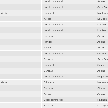
Local commercial
Aniane
Local commercial
Saint An
u Vente
Bâtiment
Montarn
Atelier
Le Bosc
Local commercial
Lodève
Local commercial
Lodève
Bureaux
Aniane
Hangar
Aniane
Atelier
Aniane
Local commercial
Clermont 
Bureaux
Saint Je
Bâtiment
Soubès
Bureaux
Aniane
Local commercial
Pégairoll
u Vente
Bâtiment
Montarn
Bureaux
Gignac
Atelier
Aniane
Local commercial
Paulhan
Bureaux
Le Caylar