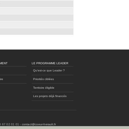
MENT
LE PROGRAMME LEADER
Qu'est-ce que Leader ?
ire
Priorités ciblées
Territoire éligible
Les projets déjà financés
04 67 02 01 01 -
contact@coeur-herault.fr