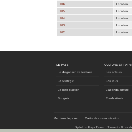
106
Location
105
Location
104
Location
103
Location
102
Location
LE PAYS
CULTURE ET PATR
Le diagnositc de territoire
Les acteurs
La stratégie
Les lieux
Le plan d'action
L'agenda culturel
Budgets
Eco-festivals
Mentions légales
Outils de communication
Sydel du Pays Coeur d'Hérault - 9 rue 