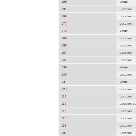
196
Vente
191
Location
190
Location o
177
Location
172
Vente
169
Location
158
Location
157
Location
141
Location
139
Vente
130
Location
13
Vente
127
Location
118
Location
117
Location o
116
Location
115
Location
113
Location
107
Location