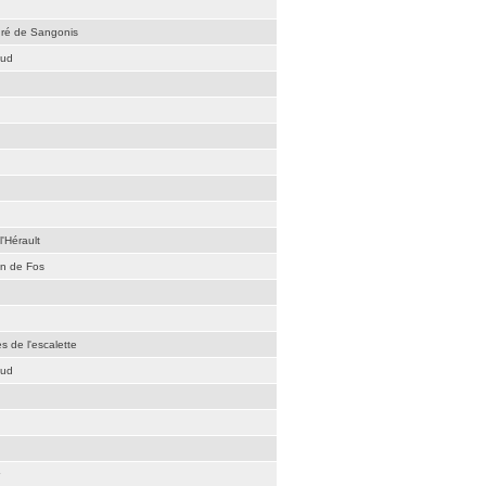
dré de Sangonis
aud
l'Hérault
an de Fos
es de l'escalette
aud