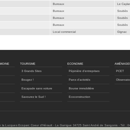
Bureaux
Le Caylar
Bureaux
Soubès
Bureaux
Soubès
Bureaux
Soubès
Local commercial
Gignac
IMOINE
TOURISME
ECONOMIE
AMÉNAGE
3 Grands Sites
Pépinière d'entreprises
PCET
Bougez !
Parcs d'activités
Observato
Escapade sans voiture
Bourse immobilière
Savourez le Sud !
Ecoconstruction
de la Lucques Ecoparc Coeur d'Hérault - La Garrigue 34725 Saint André de Sangonis - Tél : 