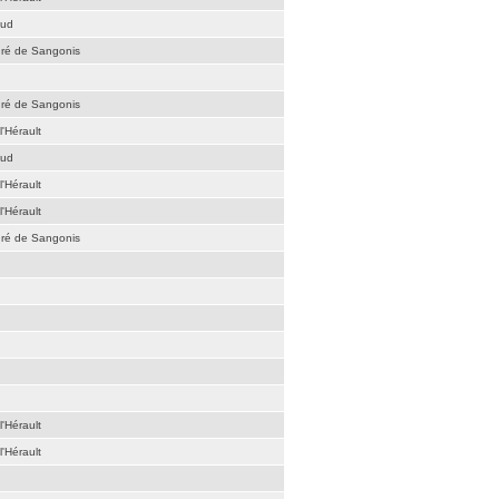
aud
dré de Sangonis
dré de Sangonis
l'Hérault
aud
l'Hérault
l'Hérault
dré de Sangonis
l'Hérault
l'Hérault