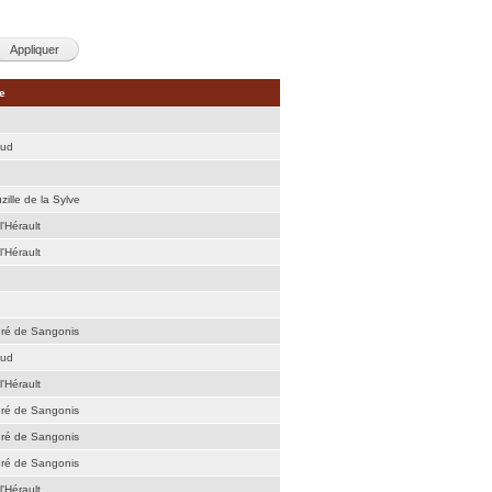
e
aud
zille de la Sylve
l'Hérault
l'Hérault
dré de Sangonis
aud
l'Hérault
dré de Sangonis
dré de Sangonis
dré de Sangonis
l'Hérault