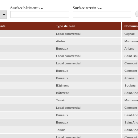
Surface bâtiment >=
Surface terrain >=
ente
Type de bien
Commun
Local commercial
Gignac
Atelier
Montarn
Bureaux
Aniane
Local commercial
Saint Bau
Local commercial
Clermont 
Bureaux
Clermont 
Bureaux
Aniane
Bâtiment
Soubès
Bâtiment
Saint An
Terrain
Montarn
Local commercial
Clermont 
Bureaux
Saint An
Bureaux
Saint An
Terrain
Saint An
Local commercial
Clermont 