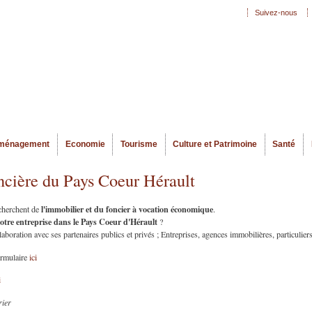
Aller au
Suivez-nous
Menu secondaire
contenu
principal
ménagement
Economie
Tourisme
Culture et Patrimoine
Santé
ncière du Pays Coeur Hérault
l'immobilier et du foncier à vocation économique
echerchent de
.
votre entreprise dans le Pays Coeur d'Hérault
?
oration avec ses partenaires publics et privés ; Entreprises, agences immobilières, particuliers
ormulaire
ici
i
rier