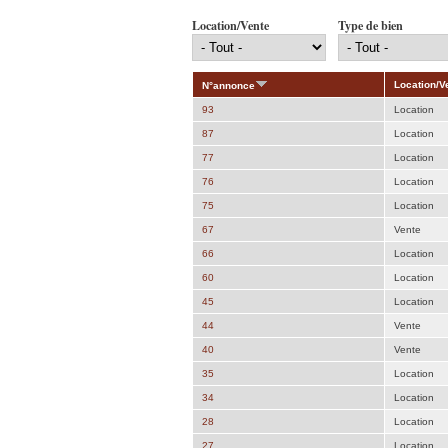
Location/Vente
Type de bien
Location/V
N°annonce
93
Location
87
Location
77
Location
76
Location
75
Location
67
Vente
66
Location
60
Location
45
Location
44
Vente
40
Vente
35
Location
34
Location
28
Location
27
Location