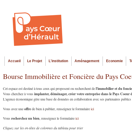
Al
Menu seco
co
pr
Accueil
Le Projet
L'institution
Aménagement
Economie
T
Menu principal
Bourse Immobilière et Foncière du Pays Coe
l'immobilier et du fonc
Cet espace est destiné à tous ceux qui proposent ou recherchent de
implanter, déménager, créer votre entreprise dans le Pays Coeur
Vous cherchez à vous
L'agence économique gère une base de données en collaboration avec ses partenaires publics et
offre
Vous avez une
de bien à publier, renseignez le formulaire
ici
recherchez un bien
Vous
, renseignez le formulaire
ici
Cliquez sur les en-têtes de colonnes du tableau pour trier