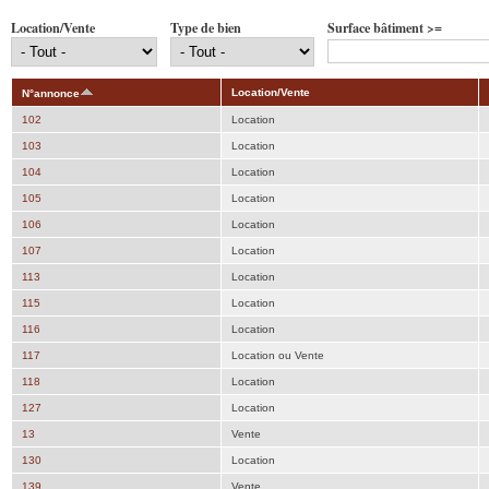
Location/Vente
Type de bien
Surface bâtiment >=
Location/Vente
N°annonce
102
Location
103
Location
104
Location
105
Location
106
Location
107
Location
113
Location
115
Location
116
Location
117
Location ou Vente
118
Location
127
Location
13
Vente
130
Location
139
Vente