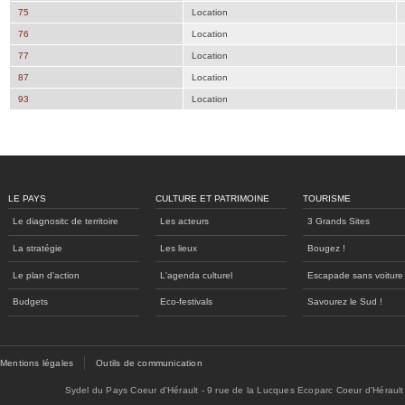
75
Location
76
Location
77
Location
87
Location
93
Location
LE PAYS
CULTURE ET PATRIMOINE
TOURISME
Le diagnositc de territoire
Les acteurs
3 Grands Sites
La stratégie
Les lieux
Bougez !
Le plan d'action
L'agenda culturel
Escapade sans voiture
Budgets
Eco-festivals
Savourez le Sud !
Mentions légales
Outils de communication
Sydel du Pays Coeur d'Hérault - 9 rue de la Lucques Ecoparc Coeur d'Hérault