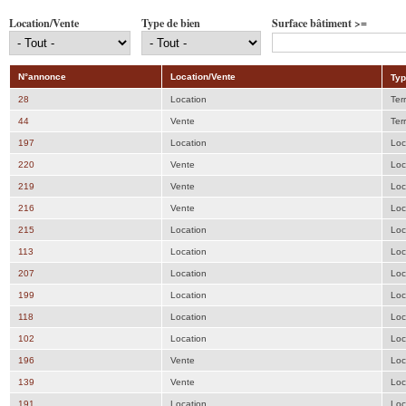
Location/Vente
Type de bien
Surface bâtiment >=
N°annonce
Location/Vente
Typ
28
Location
Ter
44
Vente
Ter
197
Location
Loc
220
Vente
Loc
219
Vente
Loc
216
Vente
Loc
215
Location
Loc
113
Location
Loc
207
Location
Loc
199
Location
Loc
118
Location
Loc
102
Location
Loc
196
Vente
Loc
139
Vente
Loc
191
Location
Loc