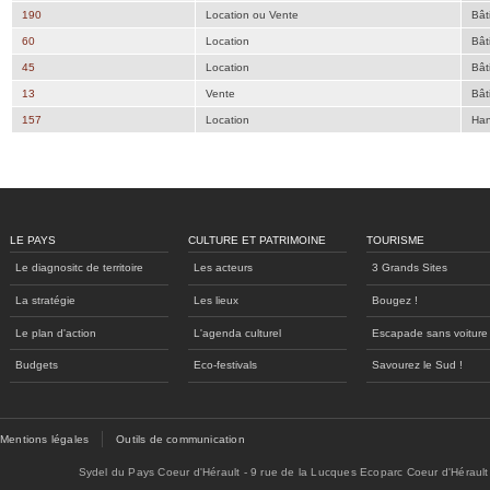
190
Location ou Vente
Bât
60
Location
Bât
45
Location
Bât
13
Vente
Bât
157
Location
Han
LE PAYS
CULTURE ET PATRIMOINE
TOURISME
Le diagnositc de territoire
Les acteurs
3 Grands Sites
La stratégie
Les lieux
Bougez !
Le plan d'action
L'agenda culturel
Escapade sans voiture
Budgets
Eco-festivals
Savourez le Sud !
Mentions légales
Outils de communication
Sydel du Pays Coeur d'Hérault - 9 rue de la Lucques Ecoparc Coeur d'Hérault