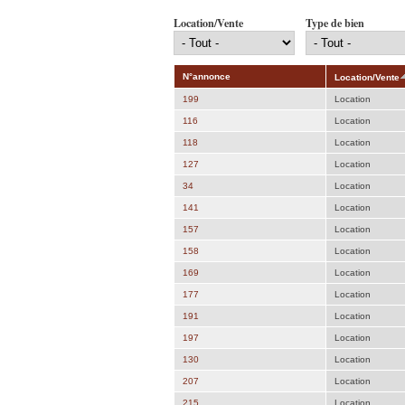
Location/Vente
Type de bien
N°annonce
Location/Vente
199
Location
116
Location
118
Location
127
Location
34
Location
141
Location
157
Location
158
Location
169
Location
177
Location
191
Location
197
Location
130
Location
207
Location
215
Location