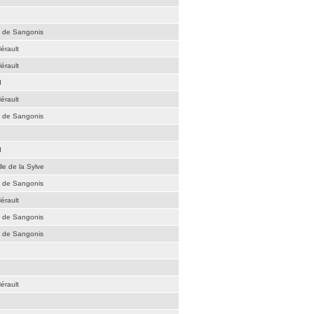
é de Sangonis
érault
érault
d
érault
é de Sangonis
d
le de la Sylve
é de Sangonis
érault
é de Sangonis
é de Sangonis
érault