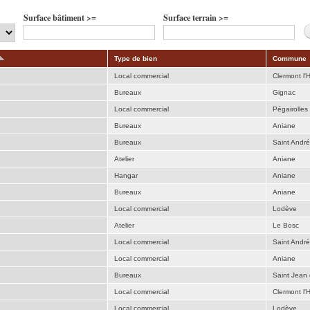
Surface bâtiment >=
Surface terrain >=
Type de bien
Commune
Local commercial
Clermont l'H
Bureaux
Gignac
Local commercial
Pégairolles 
Bureaux
Aniane
Bureaux
Saint Andr
Atelier
Aniane
Hangar
Aniane
Bureaux
Aniane
Local commercial
Lodève
Atelier
Le Bosc
Local commercial
Saint Andr
Local commercial
Aniane
Bureaux
Saint Jean
Local commercial
Clermont l'H
Local commercial
Lodève