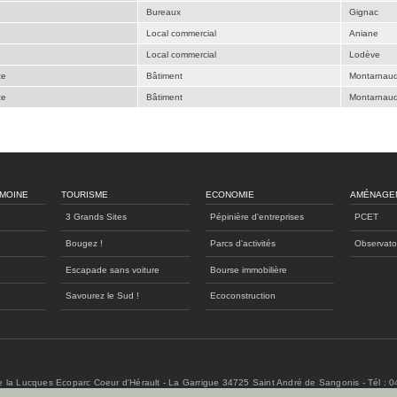
Bureaux
Gignac
Local commercial
Aniane
Local commercial
Lodève
te
Bâtiment
Montarnau
te
Bâtiment
Montarnau
IMOINE
TOURISME
ECONOMIE
AMÉNAGE
3 Grands Sites
Pépinière d'entreprises
PCET
Bougez !
Parcs d'activités
Observato
Escapade sans voiture
Bourse immobilière
Savourez le Sud !
Ecoconstruction
de la Lucques Ecoparc Coeur d'Hérault - La Garrigue 34725 Saint André de Sangonis - Tél : 