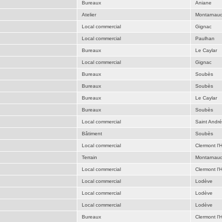
Bureaux
Aniane
Atelier
Montarnau
Local commercial
Gignac
Local commercial
Paulhan
Bureaux
Le Caylar
Local commercial
Gignac
Bureaux
Soubès
Bureaux
Soubès
Bureaux
Le Caylar
Bureaux
Soubès
Local commercial
Saint Andr
Bâtiment
Soubès
Local commercial
Clermont l'H
Terrain
Montarnau
Local commercial
Clermont l'H
Local commercial
Lodève
Local commercial
Lodève
Local commercial
Lodève
Bureaux
Clermont l'H