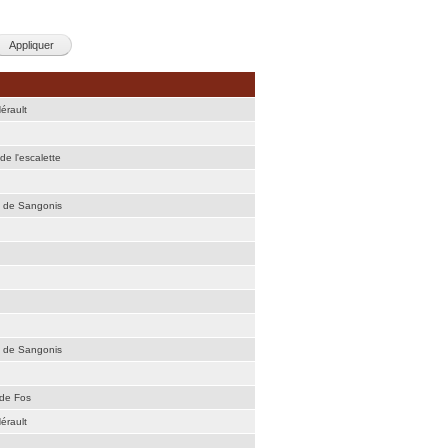
érault
de l'escalette
é de Sangonis
é de Sangonis
 de Fos
érault