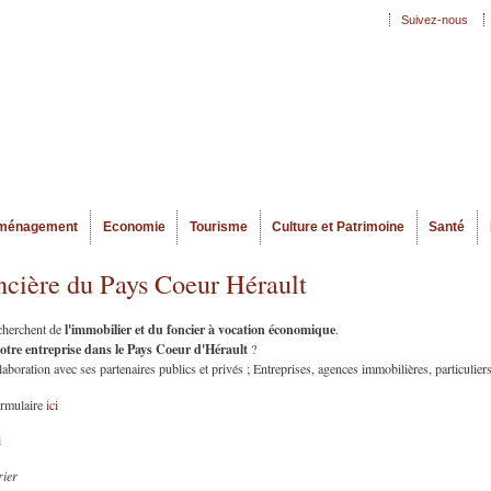
Aller au
Suivez-nous
Menu secondaire
contenu
principal
ménagement
Economie
Tourisme
Culture et Patrimoine
Santé
ncière du Pays Coeur Hérault
l'immobilier et du foncier à vocation économique
echerchent de
.
votre entreprise dans le Pays Coeur d'Hérault
?
oration avec ses partenaires publics et privés ; Entreprises, agences immobilières, particuliers
ormulaire
ici
i
rier