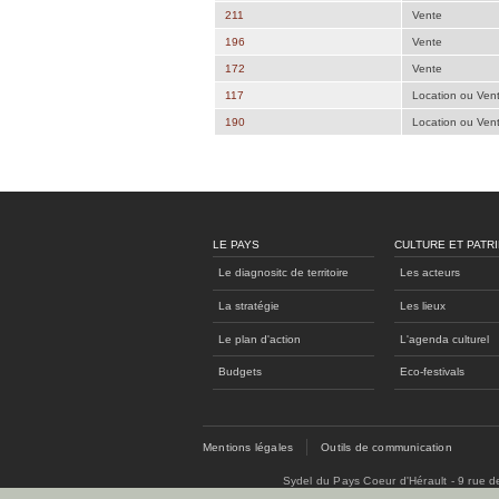
211
Vente
196
Vente
172
Vente
117
Location ou Ven
190
Location ou Ven
LE PAYS
CULTURE ET PATR
Le diagnositc de territoire
Les acteurs
La stratégie
Les lieux
Le plan d'action
L'agenda culturel
Budgets
Eco-festivals
Mentions légales
Outils de communication
Sydel du Pays Coeur d'Hérault - 9 rue 