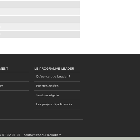
d
d
MENT
LE PROGRAMME LEADER
Qu'est-ce que Leader ?
ire
Priorités ciblées
Territoire éligible
Les projets déjà financés
04 67 02 01 01 -
contact@coeur-herault.fr