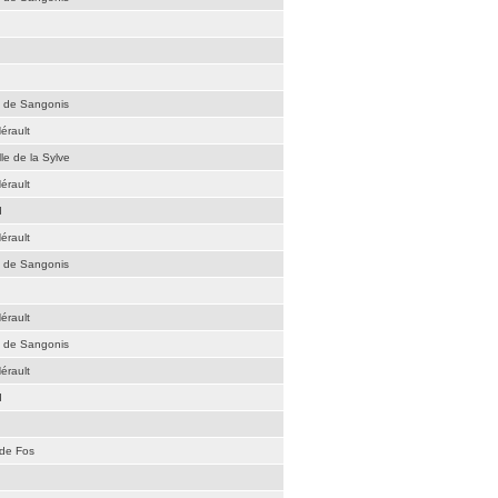
é de Sangonis
érault
le de la Sylve
érault
d
érault
é de Sangonis
érault
é de Sangonis
érault
d
 de Fos