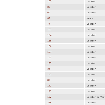
105
Location
35
Location
66
Location
67
Vente
77
Location
103
Location
104
Location
158
Location
106
Location
107
Location
116
Location
127
Location
34
Location
115
Location
87
Location
141
Location
177
Location
117
Location ou Ven
224
Location