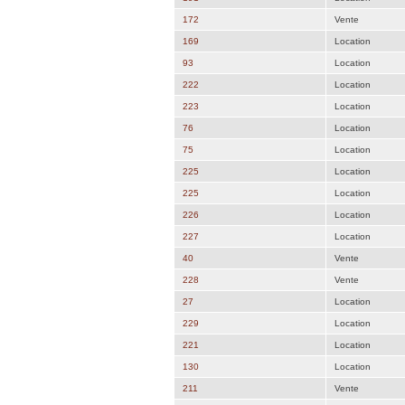
172
Vente
169
Location
93
Location
222
Location
223
Location
76
Location
75
Location
225
Location
225
Location
226
Location
227
Location
40
Vente
228
Vente
27
Location
229
Location
221
Location
130
Location
211
Vente