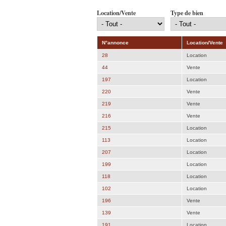
Location/Vente
Type de bien
N°annonce
Location/Vente
28
Location
44
Vente
197
Location
220
Vente
219
Vente
216
Vente
215
Location
113
Location
207
Location
199
Location
118
Location
102
Location
196
Vente
139
Vente
191
Location