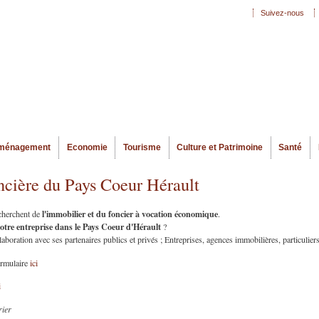
Aller au
Suivez-nous
Menu secondaire
contenu
principal
ménagement
Economie
Tourisme
Culture et Patrimoine
Santé
ncière du Pays Coeur Hérault
l'immobilier et du foncier à vocation économique
echerchent de
.
votre entreprise dans le Pays Coeur d'Hérault
?
oration avec ses partenaires publics et privés ; Entreprises, agences immobilières, particuliers
ormulaire
ici
i
rier