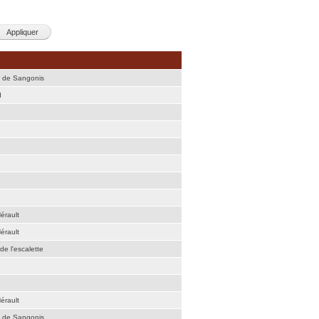
é de Sangonis
d
érault
érault
de l'escalette
érault
é de Sangonis