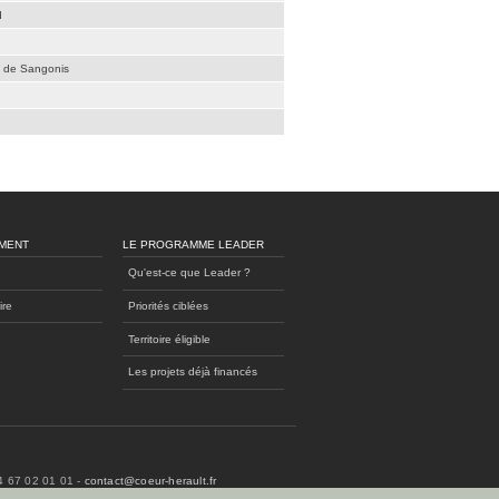
d
é de Sangonis
MENT
LE PROGRAMME LEADER
Qu'est-ce que Leader ?
ire
Priorités ciblées
Territoire éligible
Les projets déjà financés
04 67 02 01 01 -
contact@coeur-herault.fr