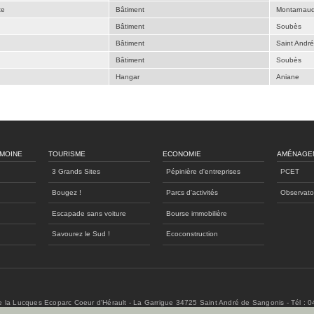
te
Bâtiment
Montarnau
Bâtiment
Soubès
Bâtiment
Saint Andr
Bâtiment
Soubès
Hangar
Aniane
IMOINE
TOURISME
ECONOMIE
AMÉNAGE
3 Grands Sites
Pépinière d'entreprises
PCET
Bougez !
Parcs d'activités
Observato
Escapade sans voiture
Bourse immobilière
Savourez le Sud !
Ecoconstruction
de la Lucques Ecoparc Coeur d'Hérault - La Garrigue 34725 Saint André de Sangonis - Tél : 