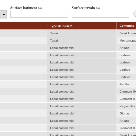
Surface bâtiment >=
Surface terrain >=
Commune
Type de bien
Terrain
Saint Andr
Terrain
Montarnau
Local commercial
Aniane
Local commercial
Lodève
Local commercial
Lodève
Local commercial
Lodève
Local commercial
Lodève
Local commercial
Paulhan
Local commercial
Clermont l'H
Local commercial
Clermont l'H
Local commercial
Pégairolles 
Local commercial
Gignac
Local commercial
Aniane
Local commercial
Clermont l'H
Local commercial
Saint Andr