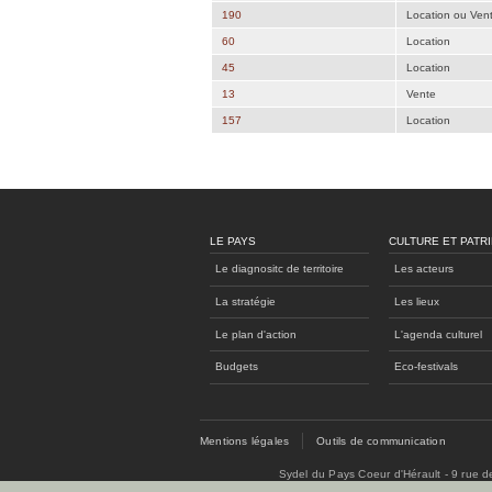
190
Location ou Ven
60
Location
45
Location
13
Vente
157
Location
LE PAYS
CULTURE ET PATR
Le diagnositc de territoire
Les acteurs
La stratégie
Les lieux
Le plan d'action
L'agenda culturel
Budgets
Eco-festivals
Mentions légales
Outils de communication
Sydel du Pays Coeur d'Hérault - 9 rue 