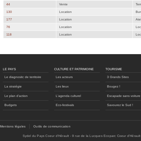
44
Vente
Ter
130
Location
Bur
177
Location
Atel
76
Location
Loc
118
Location
Loc
LE PAYS
CULTURE ET PATRIMOINE
TOURISME
Le diagnositc de territoire
Les acteurs
3 Grands Sites
La stratégie
Les lieux
Bougez !
Le plan d'action
L'agenda culturel
Escapade sans voiture
Budgets
Eco-festivals
Savourez le Sud !
Mentions légales
Outils de communication
Sydel du Pays Coeur d'Hérault - 9 rue de la Lucques Ecoparc Coeur d'Hérault