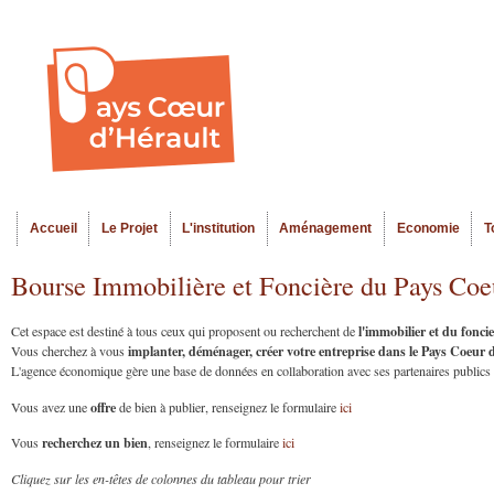
Al
Menu seco
co
pr
Accueil
Le Projet
L'institution
Aménagement
Economie
T
Menu principal
Bourse Immobilière et Foncière du Pays Coe
l'immobilier et du fonc
Cet espace est destiné à tous ceux qui proposent ou recherchent de
implanter, déménager, créer votre entreprise dans le Pays Coeur
Vous cherchez à vous
L'agence économique gère une base de données en collaboration avec ses partenaires publics et
offre
Vous avez une
de bien à publier, renseignez le formulaire
ici
recherchez un bien
Vous
, renseignez le formulaire
ici
Cliquez sur les en-têtes de colonnes du tableau pour trier