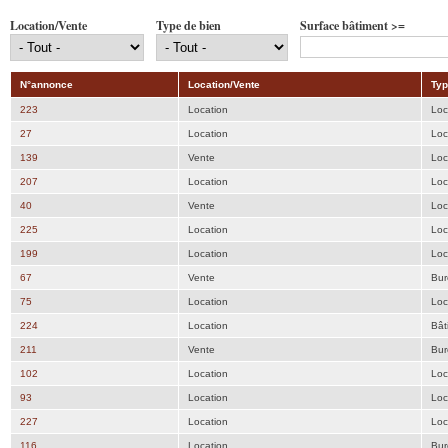
Location/Vente
Type de bien
Surface bâtiment >=
N°annonce
Location/Vente
Typ
223
Location
Loc
27
Location
Loc
139
Vente
Loc
207
Location
Loc
40
Vente
Loc
225
Location
Loc
199
Location
Loc
67
Vente
Bur
75
Location
Loc
224
Location
Bât
211
Vente
Bur
102
Location
Loc
93
Location
Loc
227
Location
Loc
116
Location
Bur