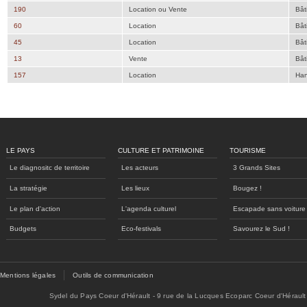
190
Location ou Vente
Bât
60
Location
Bât
45
Location
Bât
13
Vente
Bât
157
Location
Han
LE PAYS
CULTURE ET PATRIMOINE
TOURISME
Le diagnositc de territoire
Les acteurs
3 Grands Sites
La stratégie
Les lieux
Bougez !
Le plan d'action
L'agenda culturel
Escapade sans voiture
Budgets
Eco-festivals
Savourez le Sud !
Mentions légales
Outils de communication
Sydel du Pays Coeur d'Hérault - 9 rue de la Lucques Ecoparc Coeur d'Hérault