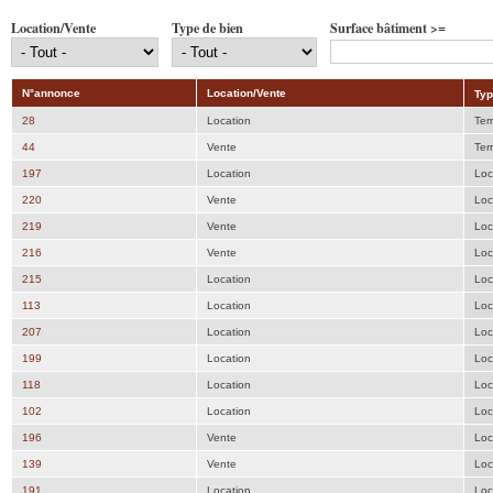
Location/Vente
Type de bien
Surface bâtiment >=
N°annonce
Location/Vente
Typ
28
Location
Ter
44
Vente
Ter
197
Location
Loc
220
Vente
Loc
219
Vente
Loc
216
Vente
Loc
215
Location
Loc
113
Location
Loc
207
Location
Loc
199
Location
Loc
118
Location
Loc
102
Location
Loc
196
Vente
Loc
139
Vente
Loc
191
Location
Loc