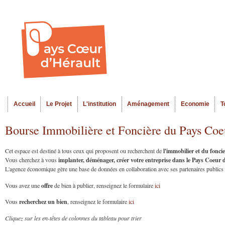
Al
Menu seco
co
pr
Accueil
Le Projet
L'institution
Aménagement
Economie
T
Menu principal
Bourse Immobilière et Foncière du Pays Coe
l'immobilier et du fonc
Cet espace est destiné à tous ceux qui proposent ou recherchent de
implanter, déménager, créer votre entreprise dans le Pays Coeur
Vous cherchez à vous
L'agence économique gère une base de données en collaboration avec ses partenaires publics et
offre
Vous avez une
de bien à publier, renseignez le formulaire
ici
recherchez un bien
Vous
, renseignez le formulaire
ici
Cliquez sur les en-têtes de colonnes du tableau pour trier