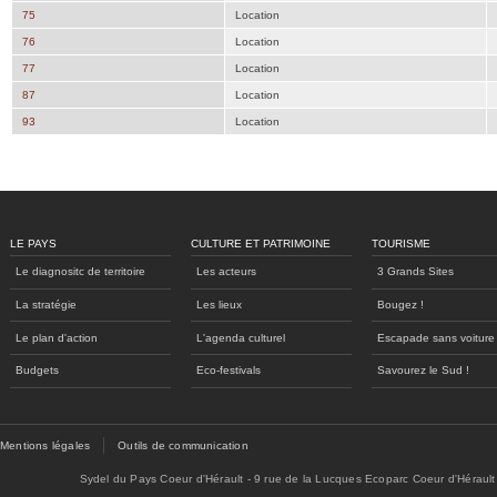
75
Location
76
Location
77
Location
87
Location
93
Location
LE PAYS
CULTURE ET PATRIMOINE
TOURISME
Le diagnositc de territoire
Les acteurs
3 Grands Sites
La stratégie
Les lieux
Bougez !
Le plan d'action
L'agenda culturel
Escapade sans voiture
Budgets
Eco-festivals
Savourez le Sud !
Mentions légales
Outils de communication
Sydel du Pays Coeur d'Hérault - 9 rue de la Lucques Ecoparc Coeur d'Hérault