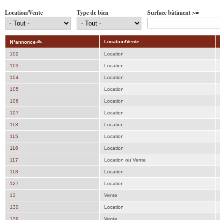
Location/Vente
Type de bien
Surface bâtiment >=
Location/Vente
N°annonce
102
Location
103
Location
104
Location
105
Location
106
Location
107
Location
113
Location
115
Location
116
Location
117
Location ou Vente
118
Location
127
Location
13
Vente
130
Location
139
Vente