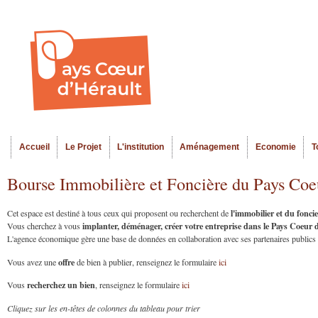
Al
Menu seco
co
pr
Accueil
Le Projet
L'institution
Aménagement
Economie
T
Menu principal
Bourse Immobilière et Foncière du Pays Coe
l'immobilier et du fonc
Cet espace est destiné à tous ceux qui proposent ou recherchent de
implanter, déménager, créer votre entreprise dans le Pays Coeur
Vous cherchez à vous
L'agence économique gère une base de données en collaboration avec ses partenaires publics et
offre
Vous avez une
de bien à publier, renseignez le formulaire
ici
recherchez un bien
Vous
, renseignez le formulaire
ici
Cliquez sur les en-têtes de colonnes du tableau pour trier