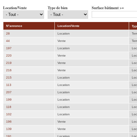
Location/Vente
Type de bien
Surface bâtiment >=
N°annonce
Location/Vente
Typ
28
Location
Ter
44
Vente
Ter
197
Location
Loc
220
Vente
Loc
219
Vente
Loc
216
Vente
Loc
215
Location
Loc
113
Location
Loc
207
Location
Loc
199
Location
Loc
118
Location
Loc
102
Location
Loc
196
Vente
Loc
139
Vente
Loc
191
Location
Loc