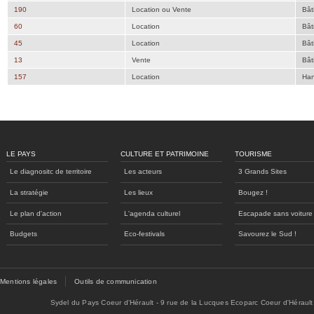
190
Location ou Vente
Bât
60
Location
Bât
45
Location
Bât
13
Vente
Bât
157
Location
Han
LE PAYS
CULTURE ET PATRIMOINE
TOURISME
Le diagnositc de territoire
Les acteurs
3 Grands Sites
La stratégie
Les lieux
Bougez !
Le plan d'action
L'agenda culturel
Escapade sans voiture
Budgets
Eco-festivals
Savourez le Sud !
Mentions légales
Outils de communication
Sydel du Pays Coeur d'Hérault - 9 rue de la Lucques Ecoparc Coeur d'Hérault