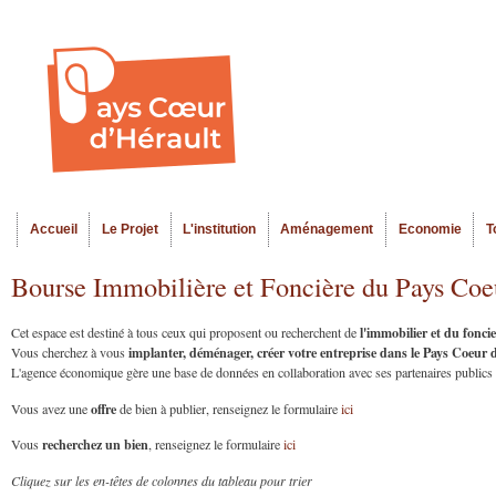
Al
Menu seco
co
pr
Accueil
Le Projet
L'institution
Aménagement
Economie
T
Menu principal
Bourse Immobilière et Foncière du Pays Coe
l'immobilier et du fonc
Cet espace est destiné à tous ceux qui proposent ou recherchent de
implanter, déménager, créer votre entreprise dans le Pays Coeur
Vous cherchez à vous
L'agence économique gère une base de données en collaboration avec ses partenaires publics et
offre
Vous avez une
de bien à publier, renseignez le formulaire
ici
recherchez un bien
Vous
, renseignez le formulaire
ici
Cliquez sur les en-têtes de colonnes du tableau pour trier