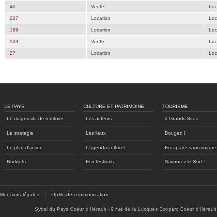
40
Vente
Loc
207
Location
Loc
199
Location
Loc
139
Vente
Loc
27
Location
Loc
LE PAYS
CULTURE ET PATRIMOINE
TOURISME
Le diagnositc de territoire
Les acteurs
3 Grands Sites
La stratégie
Les lieux
Bougez !
Le plan d'action
L'agenda culturel
Escapade sans voiture
Budgets
Eco-festivals
Savourez le Sud !
Mentions légales
Outils de communication
Sydel du Pays Coeur d'Hérault - 9 rue de la Lucques Ecoparc Coeur d'Hérault