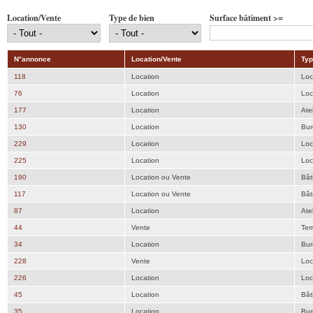
Location/Vente
Type de bien
Surface bâtiment >=
N°annonce
Location/Vente
Typ
118
Location
Loc
76
Location
Loc
177
Location
Atel
130
Location
Bur
229
Location
Loc
225
Location
Loc
190
Location ou Vente
Bât
117
Location ou Vente
Bât
87
Location
Atel
44
Vente
Ter
34
Location
Bur
228
Vente
Loc
226
Location
Loc
45
Location
Bât
35
Location
Bur