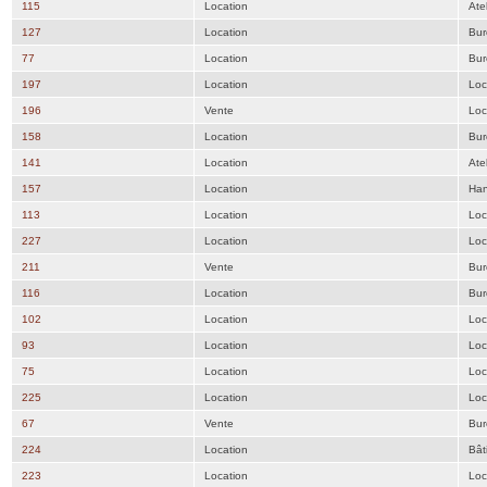
115
Location
Atel
127
Location
Bur
77
Location
Bur
197
Location
Loc
196
Vente
Loc
158
Location
Bur
141
Location
Atel
157
Location
Han
113
Location
Loc
227
Location
Loc
211
Vente
Bur
116
Location
Bur
102
Location
Loc
93
Location
Loc
75
Location
Loc
225
Location
Loc
67
Vente
Bur
224
Location
Bât
223
Location
Loc