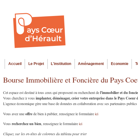
Al
Menu seco
co
pr
Accueil
Le Projet
L'institution
Aménagement
Economie
T
Menu principal
Bourse Immobilière et Foncière du Pays Coe
l'immobilier et du fonc
Cet espace est destiné à tous ceux qui proposent ou recherchent de
implanter, déménager, créer votre entreprise dans le Pays Coeur
Vous cherchez à vous
L'agence économique gère une base de données en collaboration avec ses partenaires publics et
offre
Vous avez une
de bien à publier, renseignez le formulaire
ici
recherchez un bien
Vous
, renseignez le formulaire
ici
Cliquez sur les en-têtes de colonnes du tableau pour trier