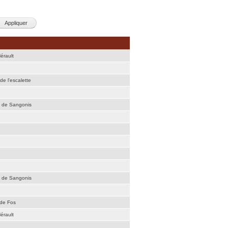
érault
de l'escalette
é de Sangonis
é de Sangonis
 de Fos
érault