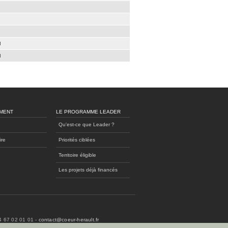
d
d
MENT
LE PROGRAMME LEADER
Qu'est-ce que Leader ?
ire
Priorités ciblées
Territoire éligible
Les projets déjà financés
04 67 02 01 01 -
contact@coeur-herault.fr