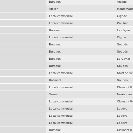
Bureaux
Aniane
Atelier
Montarnau
Local commercial
Gignac
Local commercial
Paulhan
Bureaux
Le Caylar
Local commercial
Gignac
Bureaux
Soubès
Bureaux
Soubès
Bureaux
Le Caylar
Bureaux
Soubès
Local commercial
Saint Andr
Bâtiment
Soubès
Local commercial
Clermont l'H
Terrain
Montarnau
Local commercial
Clermont l'H
Local commercial
Lodève
Local commercial
Lodève
Local commercial
Lodève
Bureaux
Clermont l'H