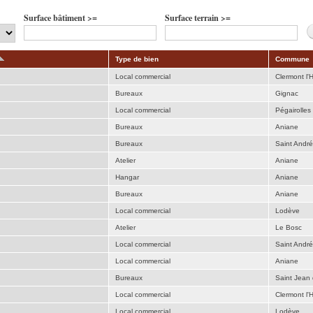
Surface bâtiment >=
Surface terrain >=
Type de bien
Commune
Local commercial
Clermont l'H
Bureaux
Gignac
Local commercial
Pégairolles 
Bureaux
Aniane
Bureaux
Saint Andr
Atelier
Aniane
Hangar
Aniane
Bureaux
Aniane
Local commercial
Lodève
Atelier
Le Bosc
Local commercial
Saint Andr
Local commercial
Aniane
Bureaux
Saint Jean
Local commercial
Clermont l'H
Local commercial
Lodève