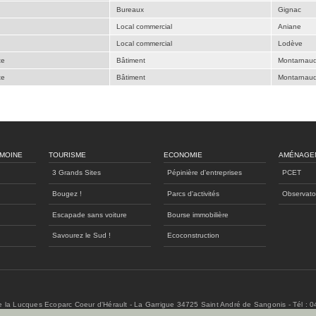
Bureaux
Gignac
Local commercial
Aniane
Local commercial
Lodève
te
Bâtiment
Montarnau
te
Bâtiment
Montarnau
IMOINE
TOURISME
ECONOMIE
AMÉNAGE
3 Grands Sites
Pépinière d'entreprises
PCET
Bougez !
Parcs d'activités
Observato
Escapade sans voiture
Bourse immobilière
Savourez le Sud !
Ecoconstruction
de la Lucques Ecoparc Coeur d'Hérault - La Garrigue 34725 Saint André de Sangonis - Tél : 