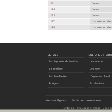
211
Vente
196
Vente
172
Vente
117
Location ou Ven
190
Location ou Ven
LE PAYS
CULTURE ET PATR
Le diagnositc de territoire
Les acteurs
La stratégie
Les lieux
Le plan d'action
L'agenda culturel
Budgets
Eco-festivals
Mentions légales
Outils de communication
Sydel du Pays Coeur d'Hérault - 9 rue 