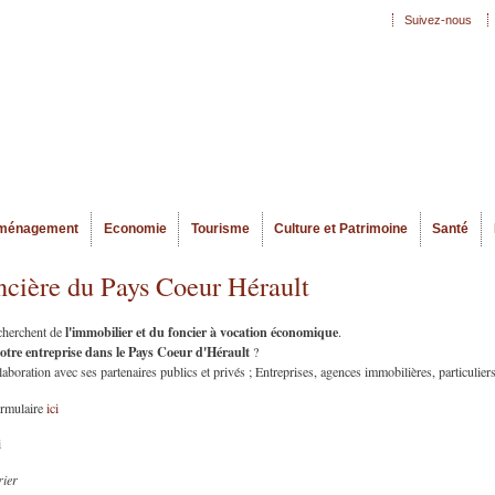
Aller au
Suivez-nous
Menu secondaire
contenu
principal
ménagement
Economie
Tourisme
Culture et Patrimoine
Santé
ncière du Pays Coeur Hérault
l'immobilier et du foncier à vocation économique
echerchent de
.
votre entreprise dans le Pays Coeur d'Hérault
?
oration avec ses partenaires publics et privés ; Entreprises, agences immobilières, particuliers
ormulaire
ici
i
rier