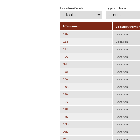
Location/Vente
Type de bien
N°annonce
Location/Vente
199
Location
116
Location
118
Location
127
Location
34
Location
141
Location
157
Location
158
Location
169
Location
177
Location
191
Location
197
Location
130
Location
207
Location
215
Location