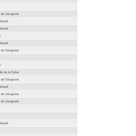
é de Sangonis
érault
érault
d
érault
é de Sangonis
d
le de la Sylve
é de Sangonis
érault
é de Sangonis
é de Sangonis
érault