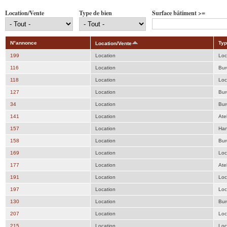
Location/Vente
Type de bien
Surface bâtiment >=
N°annonce
Typ
Location/Vente
199
Location
Loc
116
Location
Bur
118
Location
Loc
127
Location
Bur
34
Location
Bur
141
Location
Atel
157
Location
Han
158
Location
Bur
169
Location
Loc
177
Location
Atel
191
Location
Loc
197
Location
Loc
130
Location
Bur
207
Location
Loc
215
Location
Loc