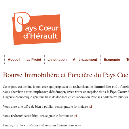
Al
Menu seco
co
pr
Accueil
Le Projet
L'institution
Aménagement
Economie
T
Menu principal
Bourse Immobilière et Foncière du Pays Coe
l'immobilier et du fonc
Cet espace est destiné à tous ceux qui proposent ou recherchent de
implanter, déménager, créer votre entreprise dans le Pays Coeur
Vous cherchez à vous
L'agence économique gère une base de données en collaboration avec ses partenaires publics et
offre
Vous avez une
de bien à publier, renseignez le formulaire
ici
recherchez un bien
Vous
, renseignez le formulaire
ici
Cliquez sur les en-têtes de colonnes du tableau pour trier