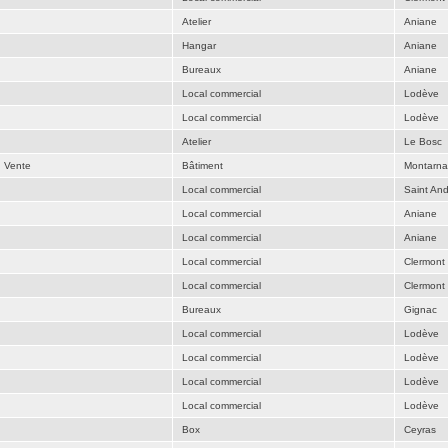
Atelier
Aniane
Hangar
Aniane
Bureaux
Aniane
Local commercial
Lodève
Local commercial
Lodève
Atelier
Le Bosc
u Vente
Bâtiment
Montarn
Local commercial
Saint An
Local commercial
Aniane
Local commercial
Aniane
Local commercial
Clermont 
Local commercial
Clermont 
Bureaux
Gignac
Local commercial
Lodève
Local commercial
Lodève
Local commercial
Lodève
Local commercial
Lodève
Box
Ceyras