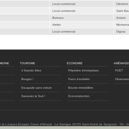
Local commercial
Clermont 
Local commercial
Saint Bau
Bureaux
Aniane
Atelier
Montarn
Local commercial
Gignac
IMOINE
TOURISME
ECONOMIE
AMÉNAGE
3 Grands Sites
Pépinière d'entreprises
PCET
Bougez !
Parcs d'activités
Observato
Escapade sans voiture
Bourse immobilière
Savourez le Sud !
Ecoconstruction
de la Lucques Ecoparc Coeur d'Hérault - La Garrigue 34725 Saint André de Sangonis - Tél : 