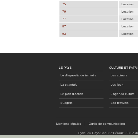
75
Location
76
Location
77
Location
87
Location
93
Location
LE PAYS
CULTURE ET PATR
Le diagnositc de territoire
Les acteurs
La stratégie
Les lieux
Le plan d'action
L'agenda culturel
Budgets
Eco-festivals
Mentions légales
Outils de communication
Sydel du Pays Coeur d'Hérault - 9 rue 