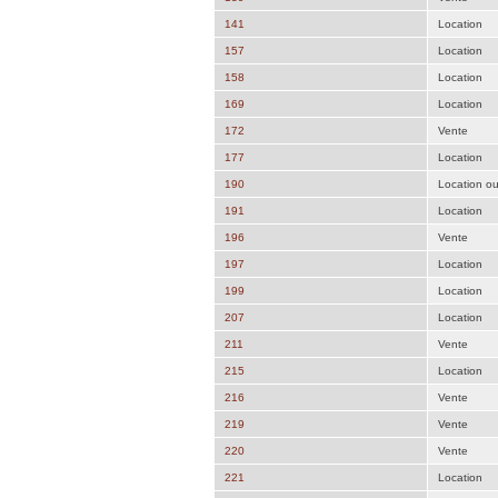
141
Location
157
Location
158
Location
169
Location
172
Vente
177
Location
190
Location o
191
Location
196
Vente
197
Location
199
Location
207
Location
211
Vente
215
Location
216
Vente
219
Vente
220
Vente
221
Location