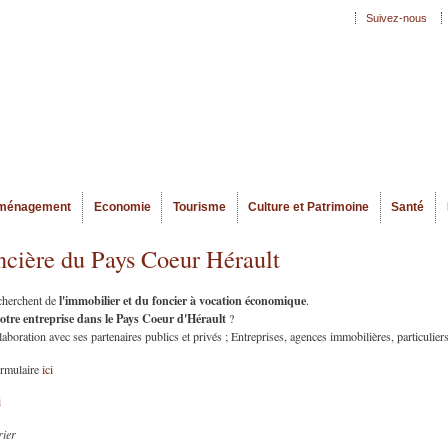
Aller au
Suivez-nous
Menu secondaire
contenu
principal
ménagement
Economie
Tourisme
Culture et Patrimoine
Santé
ncière du Pays Coeur Hérault
l'immobilier et du foncier à vocation économique
echerchent de
.
votre entreprise dans le Pays Coeur d'Hérault
?
oration avec ses partenaires publics et privés ; Entreprises, agences immobilières, particuliers
ormulaire
ici
i
rier