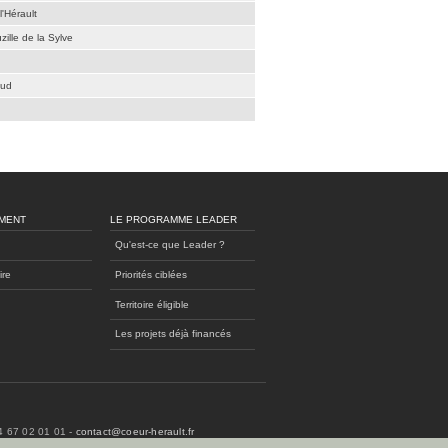
l'Hérault
zille de la Sylve
aud
MENT
LE PROGRAMME LEADER
Qu'est-ce que Leader ?
ire
Priorités ciblées
Territoire éligible
Les projets déjà financés
04 67 02 01 01 -
contact@coeur-herault.fr