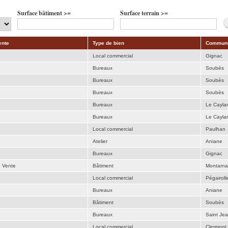
Surface bâtiment >=
Surface terrain >=
ente
Type de bien
Commun
Local commercial
Gignac
Bureaux
Soubès
Bureaux
Soubès
Bureaux
Soubès
Bureaux
Le Caylar
Bureaux
Le Caylar
Local commercial
Paulhan
Atelier
Aniane
Bureaux
Gignac
u Vente
Bâtiment
Montarn
Local commercial
Pégairoll
Bureaux
Aniane
Bâtiment
Soubès
Bureaux
Saint Je
Local commercial
Clermont 