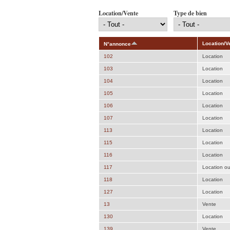
Location/Vente
Type de bien
Location/V
N°annonce
102
Location
103
Location
104
Location
105
Location
106
Location
107
Location
113
Location
115
Location
116
Location
117
Location o
118
Location
127
Location
13
Vente
130
Location
139
Vente