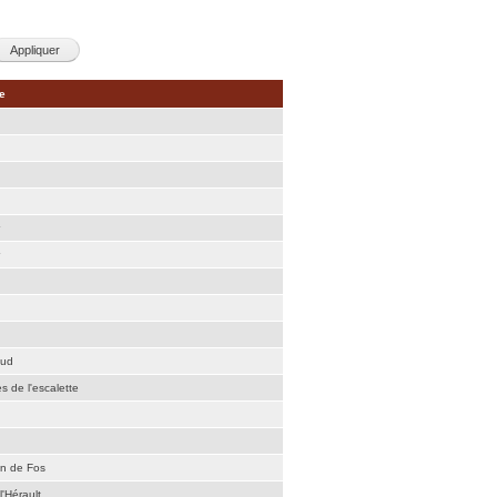
e
aud
es de l'escalette
an de Fos
l'Hérault