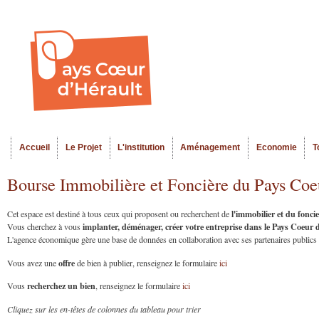
Al
Menu seco
co
pr
Accueil
Le Projet
L'institution
Aménagement
Economie
T
Menu principal
Bourse Immobilière et Foncière du Pays Coe
l'immobilier et du fonc
Cet espace est destiné à tous ceux qui proposent ou recherchent de
implanter, déménager, créer votre entreprise dans le Pays Coeur
Vous cherchez à vous
L'agence économique gère une base de données en collaboration avec ses partenaires publics et
offre
Vous avez une
de bien à publier, renseignez le formulaire
ici
recherchez un bien
Vous
, renseignez le formulaire
ici
Cliquez sur les en-têtes de colonnes du tableau pour trier