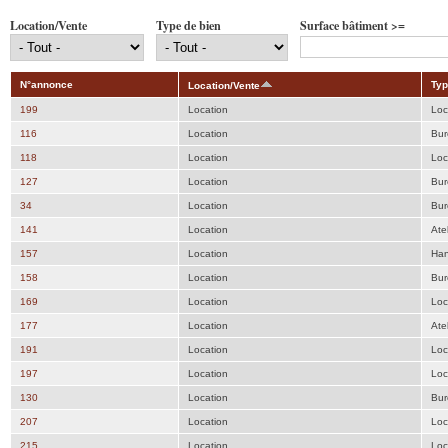
Location/Vente
Type de bien
Surface bâtiment >=
N°annonce
Typ
Location/Vente
199
Location
Loc
116
Location
Bur
118
Location
Loc
127
Location
Bur
34
Location
Bur
141
Location
Atel
157
Location
Han
158
Location
Bur
169
Location
Loc
177
Location
Atel
191
Location
Loc
197
Location
Loc
130
Location
Bur
207
Location
Loc
215
Location
Loc