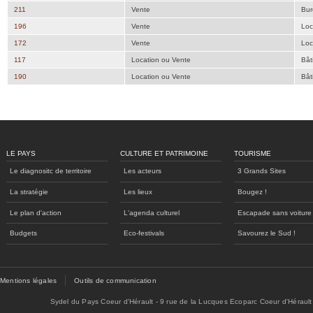
211
Vente
Bur
196
Vente
Loc
172
Vente
Loc
117
Location ou Vente
Bât
190
Location ou Vente
Bât
LE PAYS
CULTURE ET PATRIMOINE
TOURISME
Le diagnositc de territoire
Les acteurs
3 Grands Sites
La stratégie
Les lieux
Bougez !
Le plan d'action
L'agenda culturel
Escapade sans voiture
Budgets
Eco-festivals
Savourez le Sud !
Mentions légales
Outils de communication
Sydel du Pays Coeur d'Hérault - 9 rue de la Lucques Ecoparc Coeur d'Hérault