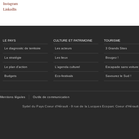
Instagram
LinkedIn
LE PAYS
CULTURE ET PATRIMOINE
TOURISME
Le diagnositc de territoire
Les acteurs
3 Grands Sites
La stratégie
Les lieux
Bougez !
Le plan d'action
L'agenda culturel
Escapade sans voiture
Budgets
Eco-festivals
Savourez le Sud !
Mentions légales
Outils de communication
Sydel du Pays Coeur d'Hérault - 9 rue de la Lucques Ecoparc Coeur d'Hérault