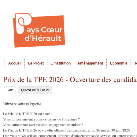
Al
Menu seco
co
pr
Accueil
Le Projet
L'institution
Aménagement
Economie
T
Menu principal
Prix de la TPE 2026 - Ouverture des candida
Voir
(onglet actif)
Qu'est-ce qui lie ici
Onglets
principaux
Valorisez votre entreprise
Le Prix de la TPE 2026 est lancé !
Vous dirigez une entreprise de moins de 10 salariés ?
Vous entreprenez avec passion, engagement et audace ?
Le Prix de la TPE 2026 ouvre officiellement ses candidatures du 26 mai au 30 juin 2026.
Que vous soyez artisan, commerçant, dirigeant d’une entreprise de services ou entrepreneur in