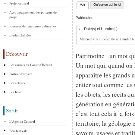
Projet culturel
Voir
(onglet actif)
Qu'est-ce qui lie ici
Onglets principaux
Accompagnement des porteurs de
projet
Patrimoine
Journées de rencontres culturelles
Date(s) et Horaire(s)
Masquer
Etudes réalisées
Mercredi 01-Juillet-2026
au
Lundi 31
Découvrir
Patrimoine : un mot qu
Un mot qui, quand on l
Les carnets du Coeur d'Hérault
apparaître les grand
Portrait d'artistes
entier tout comme les 
Les acteurs
Les lieux
les objets, les récits q
génération en générati
Sortir
c’est tout cela à la fo
territoire, la géologie 
L'Agenda Culturel
Eco-festivals
savoirs, usages et trad