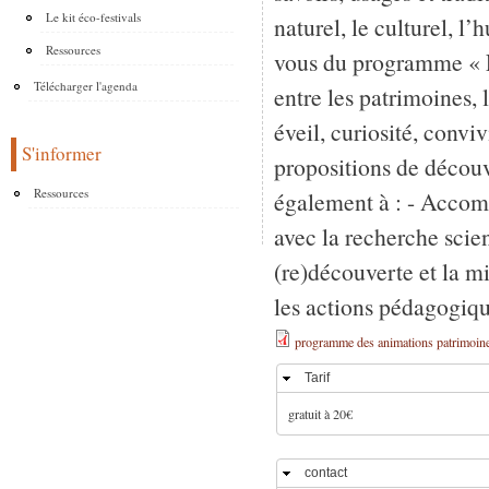
Le kit éco-festivals
naturel, le culturel, l
Ressources
vous du programme « Fe
Télécharger l'agenda
entre les patrimoines, l
éveil, curiosité, convi
S'informer
propositions de découv
Ressources
également à : - Accomp
avec la recherche scient
(re)découverte et la mi
les actions pédagogique
programme des animations patrimoine
Tarif
Masquer
gratuit à 20€
contact
Masquer