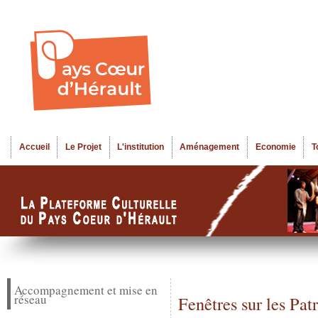
Al
Menu seco
co
pr
Accueil
Le Projet
L'institution
Aménagement
Economie
T
Menu principal
Accompagnement et mise en
réseau
Fenêtres sur les Pa