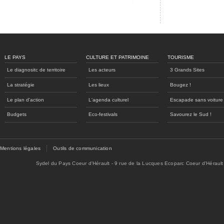
LE PAYS
CULTURE ET PATRIMOINE
TOURISME
Le diagnositc de territoire
Les acteurs
3 Grands Sites
La stratégie
Les lieux
Bougez !
Le plan d'action
L'agenda culturel
Escapade sans voiture
Budgets
Eco-festivals
Savourez le Sud !
Mentions légales
Outils de communication
Sydel du Pays Coeur d'Hérault - 9 rue de la Lucques Ecoparc Coeur d'Hérault