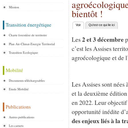
agroécologique 
Mission
bientôt !
Transition énergétique
Voir
(onglet actif)
Qu'est-ce qui lie ici
Onglets principaux
Charte forestière de territoire
2 et 3 décembre
Les
p
Plan Air-Climat-Energie Territorial
c’est les Assises territ
Transition Ecologique
agroécologique et de l
Mobilité
Documents téléchargeables
Les Assises sont nées 
Etude Mobilité
et la deuxième édition
en 2022. Leur objectif 
Publications
opportunité inédite d’
Autres publications
des enjeux liés à la 
Les carnets