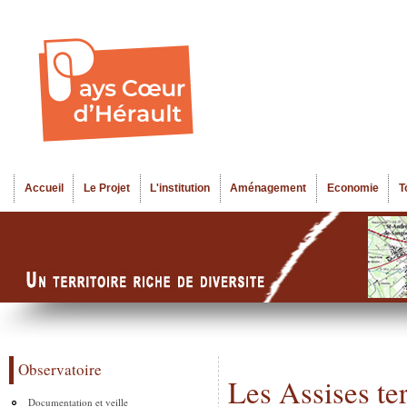
Al
Menu seco
co
pr
Accueil
Le Projet
L'institution
Aménagement
Economie
T
Menu principal
Observatoire
Les Assises ter
Documentation et veille