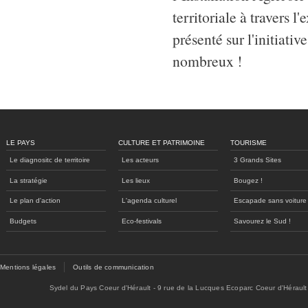
territoriale à travers 
présenté sur l'initiati
nombreux !
LE PAYS
CULTURE ET PATRIMOINE
TOURISME
Le diagnositc de territoire
Les acteurs
3 Grands Sites
La stratégie
Les lieux
Bougez !
Le plan d'action
L'agenda culturel
Escapade sans voiture
Budgets
Eco-festivals
Savourez le Sud !
Mentions légales
Outils de communication
Sydel du Pays Coeur d'Hérault - 9 rue de la Lucques Ecoparc Coeur d'Hérault